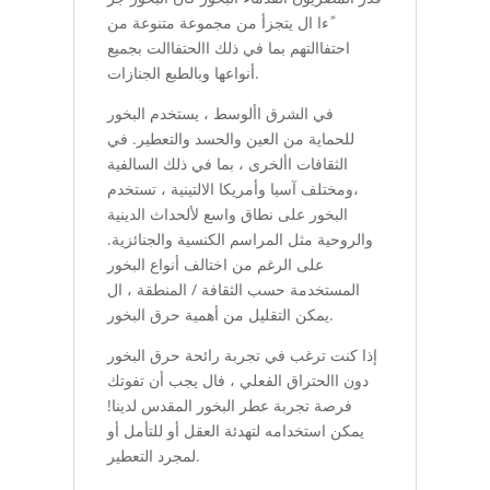
ًءا ال يتجزأ من مجموعة متنوعة من
احتفاالتهم بما في ذلك االحتفاالت بجميع
أنواعها وبالطبع الجنازات.
في الشرق األوسط ، يستخدم البخور
للحماية من العين والحسد والتعطير. في
الثقافات األخرى ، بما في ذلك السالفية
،ومختلف آسيا وأمريكا الالتينية ، تستخدم
البخور على نطاق واسع لألحداث الدينية
والروحية مثل المراسم الكنسية والجنائزية.
على الرغم من اختالف أنواع البخور
المستخدمة حسب الثقافة / المنطقة ، ال
يمكن التقليل من أهمية حرق البخور.
إذا كنت ترغب في تجربة رائحة حرق البخور
دون االحتراق الفعلي ، فال يجب أن تفوتك
فرصة تجربة عطر البخور المقدس لدينا!
يمكن استخدامه لتهدئة العقل أو للتأمل أو
لمجرد التعطير.