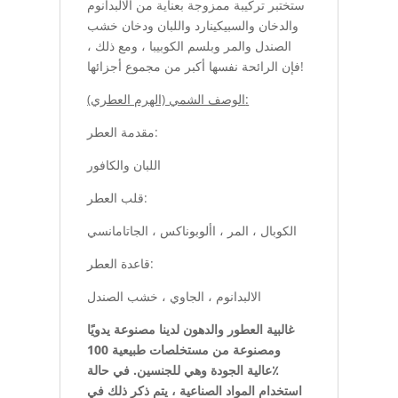
ستختبر تركيبة ممزوجة بعناية من الالبدانوم
والدخان والسبيكينارد واللبان ودخان خشب
الصندل والمر وبلسم الكوبيبا ، ومع ذلك ،
فإن الرائحة نفسها أكبر من مجموع أجزائها!
الوصف الشمي (الهرم العطري):
مقدمة العطر:
اللبان والكافور
قلب العطر:
الكوبال ، المر ، األوبوناكس ، الجاتامانسي
قاعدة العطر:
الالبدانوم ، الجاوي ، خشب الصندل
غالبية العطور والدهون لدينا مصنوعة يدويًا
ومصنوعة من مستخلصات طبيعية 100
٪عالية الجودة وهي للجنسين. في حالة
استخدام المواد الصناعية ، يتم ذكر ذلك في