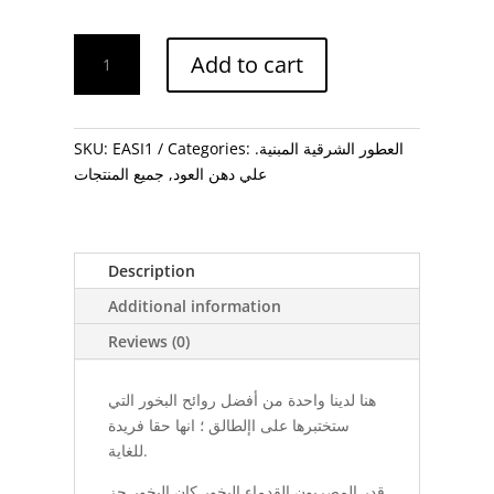
ساكرد
Add to cart
إنسنس
-
البخور
المقدس
العطور الشرقية المبنية.
Categories:
EASI1
SKU:
quantity
علي دهن العود
,
جميع المنتجات
Description
Additional information
Reviews (0)
هنا لدينا واحدة من أفضل روائح البخور التي
ستختبرها على اإلطالق ؛ انها حقا فريدة
للغاية.
قدر المصريون القدماء البخور كان البخور جز