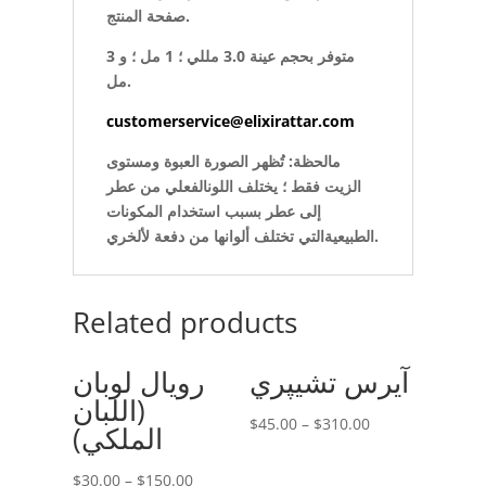
صفحة المنتج.
متوفر بحجم عينة 3.0 مللي ؛ 1 مل ؛ و 3
مل.
customerservice@elixirattar.com
مالحظة:
تُظهر الصورة
العبوة ومستوى
الزيت فقط
؛ يختلف
اللون
الفعلي
من عطر
إلى عطر
بسبب استخدام المكونات
التي تختلف ألوانها من دفعة لألخري.
الطبيعية
Related products
آيرس تشيپري
رويال لوبان
(اللبان
$
45.00
–
$
310.00
الملكي)
$
30.00
–
$
150.00