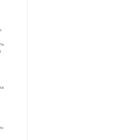
е
ть
т
на
о
их