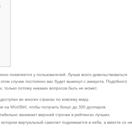
з
нно появляется у пользователей. Лучше всего довольствоваться
этом случае постоянно вас будет выкинул с аккаунта. Подобного
, только потому никаких вопросов быть не может.
доступен во многих странах по ковсему миру.
и на MostBet, чтобы получить бонус до 300 долларов.
абильно занимает верхней строчки в рейтингах лучших.
в котором виртуальный самолет поднимается в небе, а вместе со н