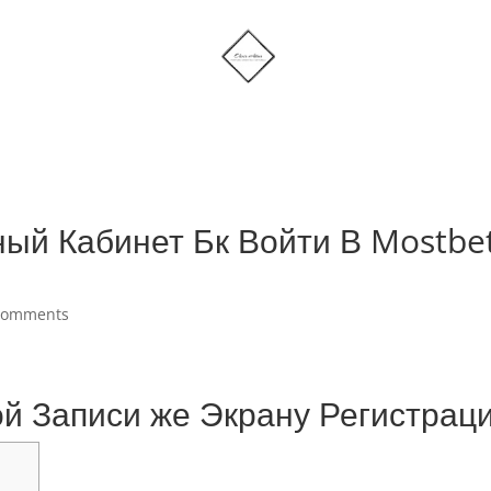
Home
Shop
More
Account
ый Кабинет Бк Войти В Mostbe
comments
ой Записи же Экрану Регистрац