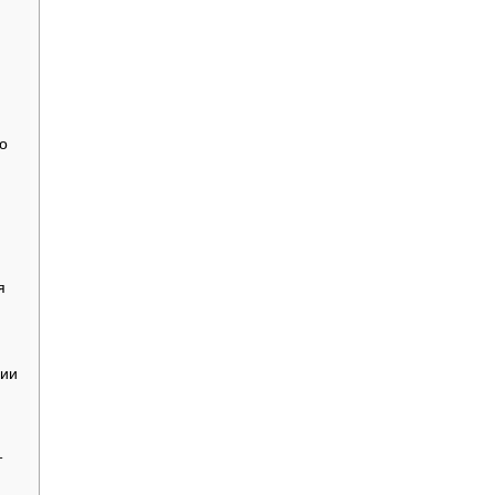
ко
я
ции
т