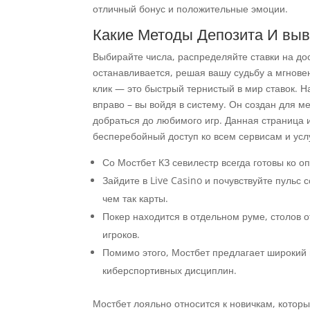
отличный бонус и положительные эмоции.
Какие Методы Депозита И выв
Выбирайте числа, распределяйте ставки на до
останавливается, решая вашу судьбу а мгновени
клик — это быстрый тернистый в мир ставок. Н
вправо – вы войдя в систему. Он создан для 
добраться до любимого игр. Данная страница 
бесперебойный доступ ко всем сервисам и ус
Со Мостбет КЗ севилестр всегда готовы ко о
Зайдите в Live Casino и почувствуйте пульс
чем так карты.
Покер находится в отдельном руме, столов от
игроков.
Помимо этого, Мостбет предлагает широкий 
киберспортивных дисциплин.
Мостбет лояльно относится к новичкам, которы