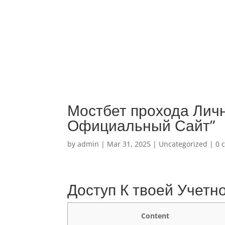
Мостбет прохода Личн
Официальный Сайт”
by
admin
|
Mar 31, 2025
|
Uncategorized
|
0 
Доступ К твоей Учетн
Content