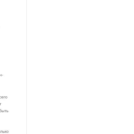
t
е
н-
сего
т
быть
олько