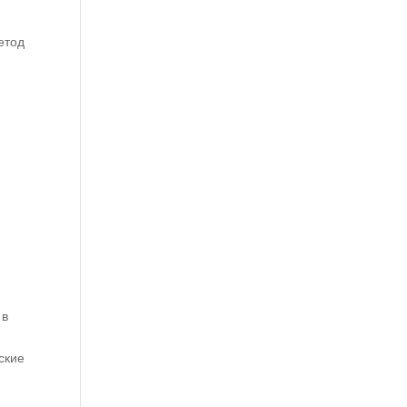
етод
.
 в
ские