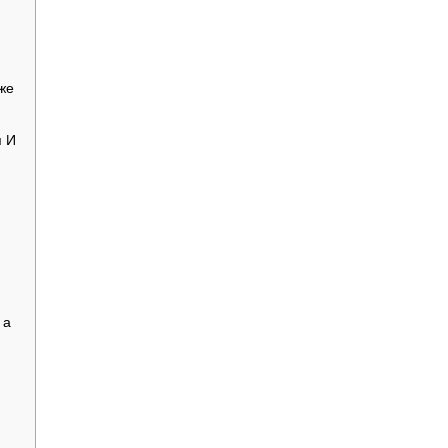
же
я И
 а