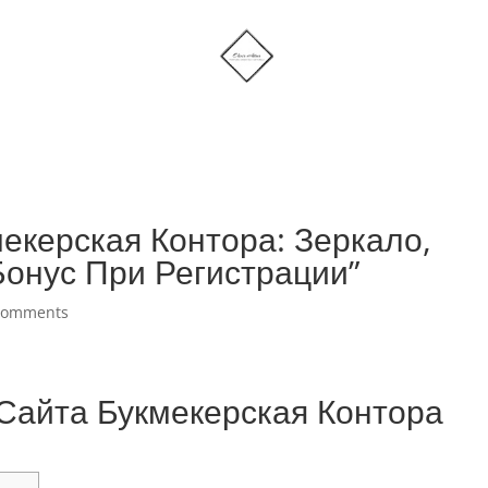
Home
Shop
More
Account
екерская Контора: Зеркало,
онус При Регистрации”
comments
Сайта Букмекерская Контора