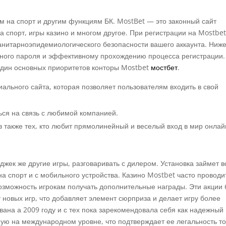
ам на спорт и другим функциям БК. MostBet — это законный сайт
 спорт, игры казино и многом другое. При регистрации на Mostbe
анитарноэпидемиологического безопасности вашего аккаунта. Ниж
ного пароля и эффективному прохождению процесса регистрации.
один основных приоритетов конторы Mostbet
мостбет
.
ального сайта, которая позволяет пользователям входить в свой
ься на связь с любимой компанией.
 также тех, кто любит прямолинейный и веселый вход в мир онлай
джек же другие игры, разговаривать с дилером. Установка займет в
а спорт и с мобильного устройства. Казино Mostbet часто проводи
возможность игрокам получать дополнительные награды. Эти акции 
 новых игр, что добавляет элемент сюрприза и делает игру более
вана а 2009 году и с тех пока зарекомендовала себя как надежный
ую на международном уровне, что подтверждает ее легальность т