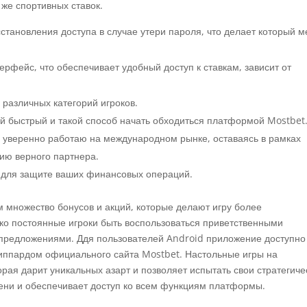
же спортивных ставок.
становления доступа в случае утери пароля, что делает который м
рфейс, что обеспечивает удобный доступ к ставкам, зависит от
 различных категорий игроков.
й быстрый и такой способ начать обходиться платформой Mostbet
 уверенно работаю на международном рынке, оставаясь в рамках
ию верного партнера.
 для защите ваших финансовых операций.
 множество бонусов и акций, которые делают игру более
ко постоянные игроки быть воспользоваться приветственными
предложениями. Ддя пользователей Android приложение доступно
иппардом официального сайта Mostbet. Настольные игры на
орая дарит уникальных азарт и позволяет испытать свои стратегиче
ени и обеспечивает доступ ко всем функциям платформы.