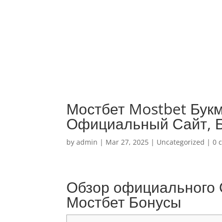
Мостбет Mostbet Букм
Официальный Сайт, Б
by
admin
|
Mar 27, 2025
|
Uncategorized
|
0 
Обзор официального 
Мостбет Бонусы