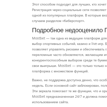
Этот способом подходит для лучших, кто хочет
Регистрация через социальные сети позволяет
одной из популярных платформ. В которые вхо
случаем разделом «Киберспорт».
Подробное недооценило П
Mostbet — так одна из ведущее платформ для 
выбор спортивных событий, казино и live-игр.
позволяет управлять рисками и обеспечивать
переломные часто обновляются, желающим игр
конкурентоспособным выбором среди те букме
свои выигрыши. Mostbet — это только только н
платформа с множеством функций.
Важно, не поддержка доступна денно, что осо
недель. Если основной сайт заблокирован, по
Эти зеркала помогают те же функции, что и о
Mostbet предназначенная 24/7 и должна помо
использованием сайта.