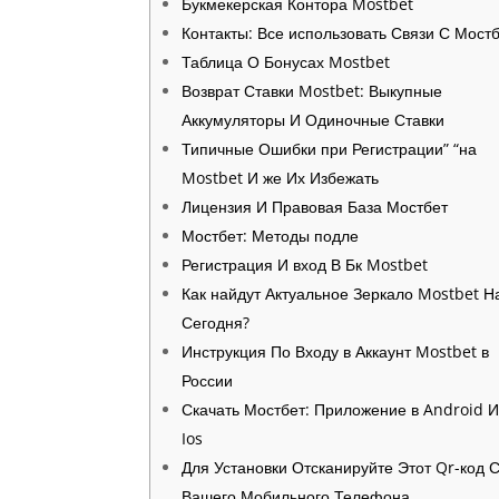
Букмекерская Контора Mostbet
Контакты: Все использовать Связи С Мост
Таблица О Бонусах Mostbet
Возврат Ставки Mostbet: Выкупные
Аккумуляторы И Одиночные Ставки
Типичные Ошибки при Регистрации” “на
Mostbet И же Их Избежать
Лицензия И Правовая База Мостбет
Мостбет: Методы подле
Регистрация И вход В Бк Mostbet
Как найдут Актуальное Зеркало Mostbet Н
Сегодня?
Инструкция По Входу в Аккаунт Mostbet в
России
Скачать Мостбет: Приложение в Android 
Ios
Для Установки Отсканируйте Этот Qr-код 
Вашего Мобильного Телефона