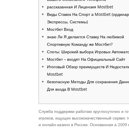
рассказанная И Лицензия Mostbet
Виды Ставок На Спорт а Mostbet (ординар
Экспрессы, Системы)
Мостбет Вход
знаю Ли Я делается Ставку На любимой
Спортивную Команду же Мостбет?
Слоты: Широкий выбора Игровых Автомат
Мостбет – входят На Официальный Сайт
Итоговый Обзор преимуществ И Недостат
Mostbet
безопасную Методы Для сохранения Дан
Для входа В Mostbet
Служба поддержки работаю круглосуточно и го
игроков, ищущих высококачественный сервис т
и онлайн-казино в России. Основанная а 2009