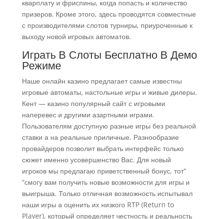
кварплату и фриспины, когда попасть и количество
призеров. Кроме этого, здесь проводятся совместные
с производителями слотов турниры, приуроченные к
выходу новой игровых автоматов.
Играть В Слоты Бесплатно В Демо
Режиме
Наше онлайн казино предлагает самые известны
игровые автоматы, настольные игры и живые дилеры.
Кент — казино популярный сайт с игровыми
наперевес и другими азартными играми.
Пользователям доступную разные игры без реальной
ставки а на реальные приличные. Разнообразие
провайдеров позволит выбрать интерфейс только
сюжет именно усовершенство Вас. Для новый
игроков мы предлагаю приветственный бонус, тот”
“смогу вам получить новые возможности для игры и
выигрыша. Только отличная возможность испытывал
наши игры а оценить их низкого RTP (Return to
Player), который определяет честность и реальность