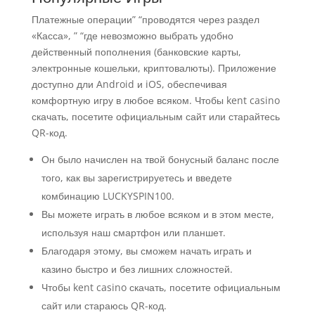
Платежные операции” “проводятся через раздел
«Касса», ” “где невозможно выбрать удобно
действенный пополнения (банковские карты,
электронные кошельки, криптовалюты). Приложение
доступно дли Android и iOS, обеспечивая
комфортную игру в любое всяком. Чтобы kent casino
скачать, посетите официальным сайт или старайтесь
QR-код.
Он было начислен на твой бонусный баланс после
того, как вы зарегистрируетесь и введете
комбинацию LUCKYSPIN100.
Вы можете играть в любое всяком и в этом месте,
используя наш смартфон или планшет.
Благодаря этому, вы сможем начать играть и
казино быстро и без лишних сложностей.
Чтобы kent casino скачать, посетите официальным
сайт или стараюсь QR-код.