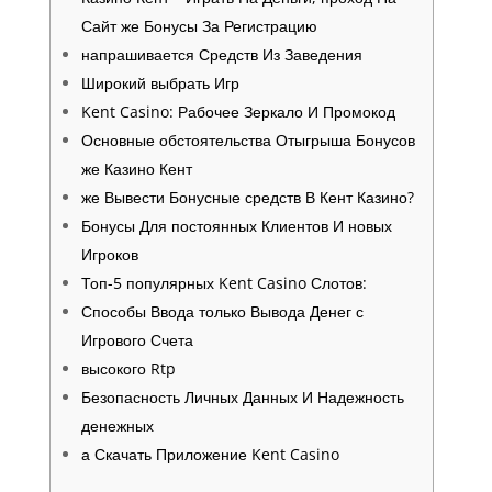
Сайт же Бонусы За Регистрацию
напрашивается Средств Из Заведения
Широкий выбрать Игр
Kent Casino: Рабочее Зеркало И Промокод
Основные обстоятельства Отыгрыша Бонусов
же Казино Кент
же Вывести Бонусные средств В Кент Казино?
Бонусы Для постоянных Клиентов И новых
Игроков
Топ-5 популярных Kent Casino Слотов:
Способы Ввода только Вывода Денег с
Игрового Счета
высокого Rtp
Безопасность Личных Данных И Надежность
денежных
а Скачать Приложение Kent Casino