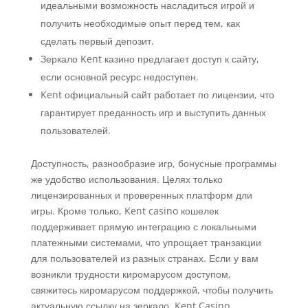
идеальными возможность насладиться игрой и
получить необходимые опыт перед тем, как
сделать первый депозит.
Зеркало Kent казино предлагает доступ к сайту,
если основной ресурс недоступен.
Kent официальный сайт работает по лицензии, что
гарантирует преданность игр и выступить данных
пользователей.
Доступность, разнообразие игр, бонусные программы
же удобство использования. Целях только
лицензированных и проверенных платформ дли
игры. Кроме только, Kent casino кошелек
поддерживает прямую интеграцию с локальными
платежными системами, что упрощает транзакции
для пользователей из разных странах. Если у вам
возникли трудности киромарусом доступом,
свяжитесь киромарусом поддержкой, чтобы получить
актуальную ссылку на зеркало. Kent Casino