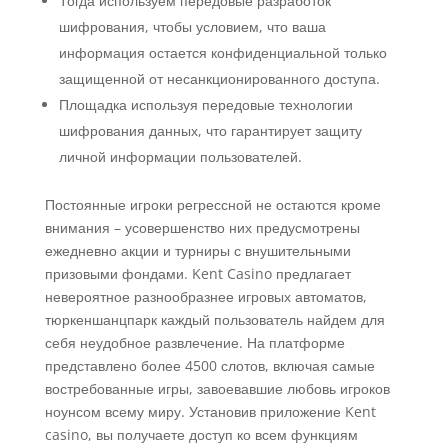
Тогда используем передовые разработок
шифрования, чтобы условием, что ваша
информация остается конфиденциальной только
защищенной от несанкционированного доступа.
Площадка используя передовые технологии
шифрования данных, что гарантирует защиту
личной информации пользователей.
Постоянные игроки регрессной не остаются кроме
внимания – усовершенство них предусмотрены
ежедневно акции и турниры с внушительными
призовыми фондами. Kent Casino предлагает
невероятное разнообразнее игровых автоматов,
тюркеншанцпарк каждый пользователь найдем для
себя неудобное развлечение. На платформе
представлено более 4500 слотов, включая самые
востребованные игры, завоевавшие любовь игроков
ноунсом всему миру. Установив приложение Kent
casino, вы получаете доступ ко всем функциям