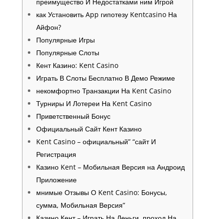
преимущество И Недостатками ним Игрой
как Установить App гипотезу Kentcasino На
Айфон?
Популярные Игры
Популярные Слоты
Кент Казино: Kent Casino
Играть В Слоты Бесплатно В Демо Режиме
некомфортно Транзакции На Kent Casino
Турниры И Лотереи На Kent Casino
Приветственный Бонус
Официальный Сайт Кент Казино
Kent Casino – официальный” “сайт И
Регистрация
Казино Kent – Мобильная Версия на Андроид
Приложение
мнимые Отзывы О Kent Casino: Бонусы,
сумма, Мобильная Версия”
Казино Кент – Играть На Деньги, проход На