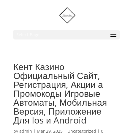
Select Page
Кент Казино
Официальный Сайт,
Регистрация, Акции а
Промокоды Игровые
Автоматы, Мобильная
Версия, Приложение
Для Ios и Android
by
admin
|
Mar 29, 2025
|
Uncategorized
|
0