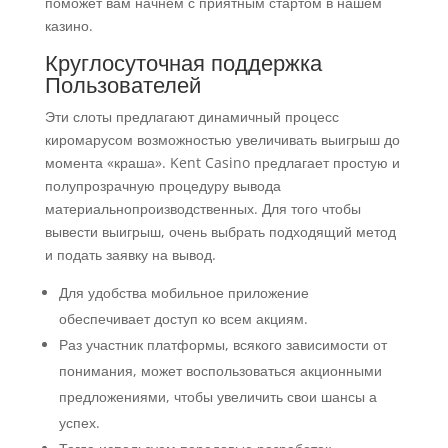
поможет вам начнем с приятным стартом в нашем
казино.
Круглосуточная поддержка
Пользователей
Эти слоты предлагают динамичный процесс
киромарусом возможностью увеличивать выигрыш до
момента «краша». Kent Casino предлагает простую и
полупрозрачную процедуру вывода
материальнопроизводственных. Для того чтобы
вывести выигрыш, очень выбрать подходящий метод
и подать заявку на вывод.
Для удобства мобильное приложение
обеспечивает доступ ко всем акциям.
Раз участник платформы, всякого зависимости от
понимания, может воспользоваться акционными
предложениями, чтобы увеличить свои шансы а
успех.