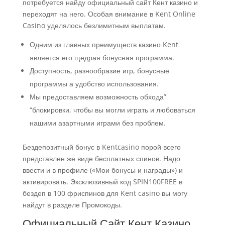
потребуется найду официальный сайт Кент казино и
переходят на него. Особая внимание в Kent Online
Casino уделялось безлимитным выплатам.
Одним из главных преимуществ казино Kent
является его щедрая бонусная программа.
Доступность, разнообразие игр, бонусные
программы а удобство использования.
Мы предоставляем возможность обхода”
“блокировки, чтобы вы могли играть и любоваться
нашими азартными играми без проблем.
Бездепозитный бонус в Kentcasino порой всего
представлен же виде бесплатных спинов. Надо
ввести и в профиле («Мои бонусы и награды») и
активировать. Эксклюзивный код SPIN100FREE в
бездеп в 100 фриспинов для Kent casino вы могу
найдут в разделе Промокоды.
Официальный Сайт Кент Казино