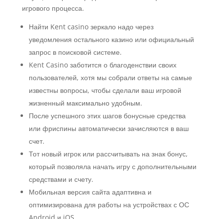
игрового процесса.
Найти Kent casino зеркало надо через
уведомления остального казино или официальный
запрос в поисковой системе.
Kent Casino заботится о благоденствии своих
пользователей, хотя мы собрали ответы на самые
известны вопросы, чтобы сделали ваш игровой
жизненный максимально удобным.
После успешного этих шагов бонусные средства
или фриспины автоматически зачисляются в ваш
счет.
Тот новый игрок или рассчитывать на знак бонус,
который позволяла начать игру с дополнительными
средствами и счету.
Мобильная версия сайта адаптивна и
оптимизирована для работы на устройствах с ОС
Android и iOS.