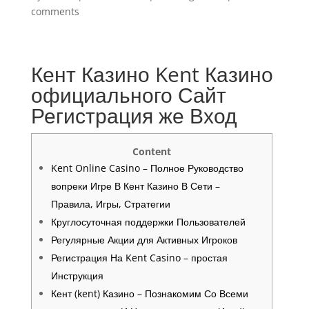
comments
Кент Казино Kent Казино
официального Сайт
Регистрация же Вход
Content
Kent Online Casino – Полное Руководство
вопреки Игре В Кент Казино В Сети –
Правила, Игры, Стратегии
Круглосуточная поддержки Пользователей
Регулярные Акции для Активных Игроков
Регистрация На Kent Casino – простая
Инструкция
Кент (kent) Казино – Познакомим Со Всеми