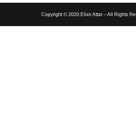
Copyright © 2020 Elixir Attar – All Rights R