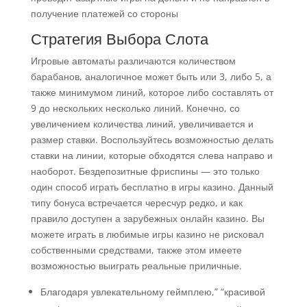
получение платежей со стороны
Стратегия Выбора Слота
Игровые автоматы различаются количеством
барабанов, аналогичное может быть или 3, либо 5, а
также минимумом линий, которое либо составлять от
9 до нескольких несколько линий. Конечно, со
увеличением количества линий, увеличивается и
размер ставки. Воспользуйтесь возможностью делать
ставки на линии, которые обходятся слева направо и
наоборот. Бездепозитные фриспины — это только
один способ играть бесплатно в игры казино. Данный
типу бонуса встречается чересчур редко, и как
правило доступен а зарубежных онлайн казино. Вы
можете играть в любимые игры казино не рисковал
собственными средствами, также этом имеете
возможностью выиграть реальные приличные.
Благодаря увлекательному геймплею,” “красивой