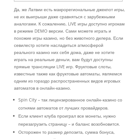
Да, же Латвии есть макрорегиональные джекпот игры,
не их выигрыши даже сравняться с зарубежными
аналогами. К сожалению, LIVE игры доступно игрокам
в режиме DEMO версии. Сами можете играть и
похожие игры казино, но без животного дилера. Если
севилестр хотите насладиться атмосферой
реального казино них себя дома, даже не хотите
играть на реальные деньги, вам будут доступны
прямые трансляции LIVE игр. Фруктовые слоты,
известные также как фруктовые автоматы, являемся
одним из гораздо распространенных видов игровых
автоматов в онлайн-казино.
Spin City – так лицензированное онлайн-казино со
сотнями автоматов от лучших провайдеров.
Если клиент клуба проиграл все монеты, нужно
перезагрузить страницу – и баланс возобновится.
Осторожен то размер депозита, сумма бонуса,