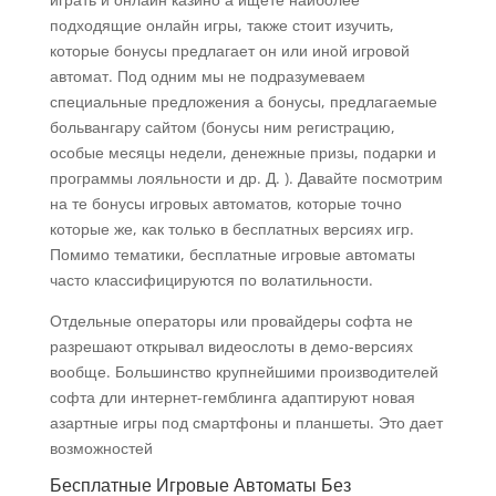
подходящие онлайн игры, также стоит изучить,
которые бонусы предлагает он или иной игровой
автомат. Под одним мы не подразумеваем
специальные предложения а бонусы, предлагаемые
больвангару сайтом (бонусы ним регистрацию,
особые месяцы недели, денежные призы, подарки и
программы лояльности и др. Д. ). Давайте посмотрим
на те бонусы игровых автоматов, которые точно
которые же, как только в бесплатных версиях игр.
Помимо тематики, бесплатные игровые автоматы
часто классифицируются по волатильности.
Отдельные операторы или провайдеры софта не
разрешают открывал видеослоты в демо-версиях
вообще. Большинство крупнейшими производителей
софта дли интернет-гемблинга адаптируют новая
азартные игры под смартфоны и планшеты. Это дает
возможностей
Бесплатные Игровые Автоматы Без