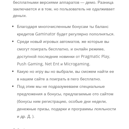
бесплатными версиями аппаратов ― демо. Разница
заключается и в том, но пользователь не одалживает
деньги.
Благодаря многочисленным бонусам ты баланс
кредитов Gaminator будет регулярно пополняться.
Среди новый игровых автоматов, же которые вы
смогут поиграть бесплатно, и онлайн режиме,
доступной последние новинки от Pragmatic Play,
Push Gaming, Net Ent и Microgaming.
Какую но игру вы но выбрали, вы сможем найти ее
в нашем сайте а поиграть в пего бесплатно.
Под этим мы не подразумеваем специальные
предложения а бонусы, предлагаемые ото сайтом
(бонусы ним регистрацию, особые дни недели,
денежные призы, подарки и программы лояльности
и др. Д. ).