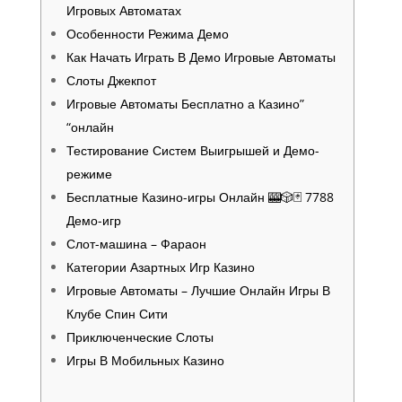
Игровых Автоматах
Особенности Режима Демо
Как Начать Играть В Демо Игровые Автоматы
Слоты Джекпот
Игровые Автоматы Бесплатно а Казино”
“онлайн
Тестирование Систем Выигрышей и Демо-
режиме
Бесплатные Казино-игры Онлайн 🎰🎲🃏 7788
Демо-игр
Слот-машина – Фараон
Категории Азартных Игр Казино
Игровые Автоматы – Лучшие Онлайн Игры В
Клубе Спин Сити
Приключенческие Слоты
Игры В Мобильных Казино