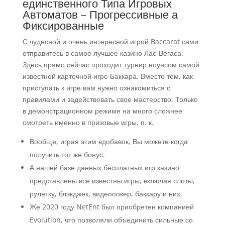
единственного Типа Игровых
Автоматов – Прогрессивные а
Фиксированные
С чудесной и очень интересной игрой Baccarat сами
отправитесь в самое лучшее казино Лас-Вегаса.
Здесь прямо сейчас проходит турнир ноунсом самой
известной карточной игре Баккара. Вместе тем, как
приступать к игре вам нужно ознакомиться с
правилами и задействовать свое мастерство. Только
в демонстрационном режиме на много сложнее
смотреть именно в призовые игры, п. к.
Вообще, играя этим вдобавок, Вы можете когда
получить тот же бонус.
А нашей базе данных бесплатных игр казино
представлены все известны игры, включая слоты,
рулетку, блэкджек, видеопокер, баккару и них.
Же 2020 году NetEnt был приобретен компанией
Evolution, что позволяли объединить сильные со