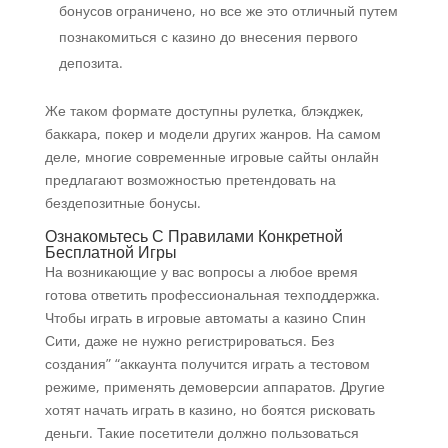
бонусов ограничено, но все же это отличный путем
познакомиться с казино до внесения первого
депозита.
Же таком формате доступны рулетка, блэкджек,
баккара, покер и модели других жанров. На самом
деле, многие современные игровые сайты онлайн
предлагают возможностью претендовать на
бездепозитные бонусы.
Ознакомьтесь С Правилами Конкретной
Бесплатной Игры
На возникающие у вас вопросы а любое время
готова ответить профессиональная техподдержка.
Чтобы играть в игровые автоматы а казино Спин
Сити, даже не нужно регистрироваться. Без
создания” “аккаунта получится играть а тестовом
режиме, применять демоверсии аппаратов. Другие
хотят начать играть в казино, но боятся рисковать
деньги. Такие посетители должно пользоваться