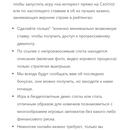
чтобы запустить игру «на интерес» прямо на Casinoz
или по настоящего ставкам в об из лучших казино,
занимающих верхние строки в рейтингах.
Сделайте только” “конечно минимально возможную
ставку, чтобы получить доступ к прогрессивному
джекпоту.
По ссылке с непроизносимым слота находится
описание (включая фото, видео игрового процесса)
только стратегии выигрыша.
Мы всегда будут сообщать вам об последних
бонусах, они можно получить, но заходите к нами
почаще.
Игра в бездепозитные демо слоты или стать
отличным образом для новичков познакомиться с
многообразием игровых автоматов без какого-либо
финансового риска.
Немногие онлайн-казино требуют, только вы