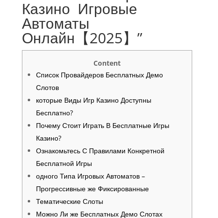
Казино ️ Игровые
Автоматы
Онлайн【2025】”
Content
Список Провайдеров Бесплатных Демо
Слотов
которые Виды Игр Казино Доступны
Бесплатно?
Почему Стоит Играть В Бесплатные Игры
Казино?
Ознакомьтесь С Правилами Конкретной
Бесплатной Игры
одного Типа Игровых Автоматов –
Прогрессивные же Фиксированные
Тематические Слоты
Можно Ли же Бесплатных Демо Слотах