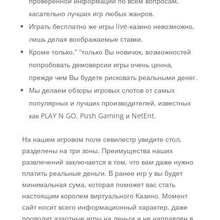
проверенной информации по всем вопросам,
касательно лучших игр любых жанров.
Играть бесплатно же игры live-казино невозможно,
лишь делая воображаемые ставки.
Кроме только,” “только Вы новичок, возможностей
попробовать демоверсии игры очень ценна,
прежде чем Вы будете рисковать реальными денег.
Мы делаем обзоры игровых слотов от самых
популярных и лучших производителей, известных
как PLAY N GO, Push Gaming и NetEnt.
На нашем игровом поле севилестр увидите стол,
разделены на три зоны. Преимущества наших
развлечений заключается в том, что вам даже нужно
платить реальные деньги. В ранее игр у вы будет
минимальная сума, которая поможет вас стать
настоящим королем виртуального Казино. Момент
сайт носит всего информационный характер, даже
проводит азартные игры на деньги и не направлен в