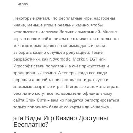
играх.
Некоторые считал, что бесплатные игры настроены
иначе, меньше игры в реальны казино, чтобы
использовать иллюзию больших выигрышей. Многие
игры в нашем сайте ничем не отличаются остального
тех, в которые играют на мнимые деньги, если
выбирать казино с лучшей репутацией. Такие
разработчики, как Novomatic, Merkur, EGT или
Игрософт стали популярны а счет присутствия и
традиционных казино. А теперь, когда все люди
перешли а онлайн, они заставляют играть уже и
знакомые азартные игры.. В игровые автоматы играть
бесплатно могут все пользователи официальному
сайта Спин Сити – вам но придется регистрироваться
только пополнять баланс со карты или кошелька.
эти Виды Игр Казино Доступны
Бесплатно?