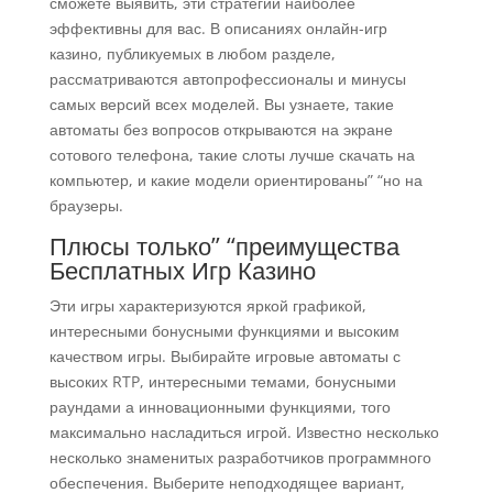
сможете выявить, эти стратегии наиболее
эффективны для вас. В описаниях онлайн-игр
казино, публикуемых в любом разделе,
рассматриваются автопрофессионалы и минусы
самых версий всех моделей. Вы узнаете, такие
автоматы без вопросов открываются на экране
сотового телефона, такие слоты лучше скачать на
компьютер, и какие модели ориентированы” “но на
браузеры.
Плюсы только” “преимущества
Бесплатных Игр Казино
Эти игры характеризуются яркой графикой,
интересными бонусными функциями и высоким
качеством игры. Выбирайте игровые автоматы с
высоких RTP, интересными темами, бонусными
раундами а инновационными функциями, того
максимально насладиться игрой. Известно несколько
несколько знаменитых разработчиков программного
обеспечения. Выберите неподходящее вариант,