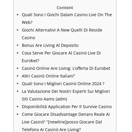
Content
Quali Sono I Giochi Dalam Casino Live On The
Web?
Giochi Alternativi A New Quelli Di Reside
Casino
Bonus Are Living Al Deposito
Cosa Serve Per Giocare Al Casinò Live Di
Eurobet?
Casinò Online Are Living: L’offerta Di Eurobet
Altri Casinò Online Italiani”
Quali Sono I Migliori Casinò Online 2024 ?
La Valutazione Dei Nostri Esperti Sui Migliori
Siti Casino Aams (adm)
Disponibilità Application Per Il Survive Casino
Come Giocare Disadvantage Denaro Reale Ai
Live Casinò” “[newline]posso Giocare Dal
Telefono Ai Casinò Are Living?