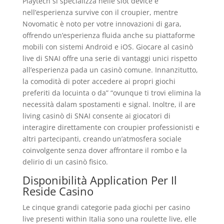
Playtech si specializza nelle slot device e
nell’esperienza survive con il croupier, mentre
Novomatic è noto per votre innovazioni di gara,
offrendo un’esperienza fluida anche su piattaforme
mobili con sistemi Android e iOS. Giocare al casinò
live di SNAI offre una serie di vantaggi unici rispetto
all’esperienza pada un casinò comune. Innanzitutto,
la comodità di poter accedere ai propri giochi
preferiti da locuinta o da” “ovunque ti trovi elimina la
necessità dalam spostamenti e signal. Inoltre, il are
living casinò di SNAI consente ai giocatori di
interagire direttamente con croupier professionisti e
altri partecipanti, creando un’atmosfera sociale
coinvolgente senza dover affrontare il rombo e la
delirio di un casinò fisico.
Disponibilità Application Per Il
Reside Casino
Le cinque grandi categorie pada giochi per casino
live presenti within Italia sono una roulette live, elle