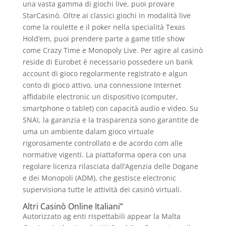
una vasta gamma di giochi live, puoi provare
StarCasinò. Oltre ai classici giochi in modalità live
come la roulette e il poker nella specialità Texas
Hold’em, puoi prendere parte a game title show
come Crazy Time e Monopoly Live. Per agire al casinò
reside di Eurobet è necessario possedere un bank
account di gioco regolarmente registrato e algun
conto di gioco attivo, una connessione Internet
affidabile electronic un dispositivo (computer,
smartphone o tablet) con capacità audio e video. Su
SNAI, la garanzia e la trasparenza sono garantite de
uma un ambiente dalam gioco virtuale
rigorosamente controllato e de acordo com alle
normative vigenti. La piattaforma opera con una
regolare licenza rilasciata dall’Agenzia delle Dogane
e dei Monopoli (ADM), che gestisce electronic
supervisiona tutte le attività dei casinò virtuali.
Altri Casinò Online Italiani”
Autorizzato ag enti rispettabili appear la Malta