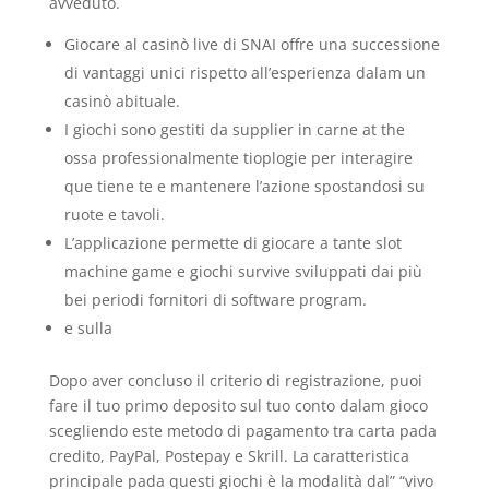
avveduto.
Giocare al casinò live di SNAI offre una successione
di vantaggi unici rispetto all’esperienza dalam un
casinò abituale.
I giochi sono gestiti da supplier in carne at the
ossa professionalmente tioplogie per interagire
que tiene te e mantenere l’azione spostandosi su
ruote e tavoli.
L’applicazione permette di giocare a tante slot
machine game e giochi survive sviluppati dai più
bei periodi fornitori di software program.
e sulla
Dopo aver concluso il criterio di registrazione, puoi
fare il tuo primo deposito sul tuo conto dalam gioco
scegliendo este metodo di pagamento tra carta pada
credito, PayPal, Postepay e Skrill. La caratteristica
principale pada questi giochi è la modalità dal” “vivo