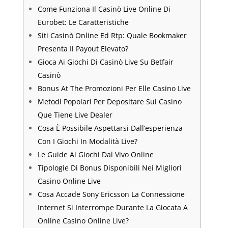
Come Funziona Il Casinò Live Online Di
Eurobet: Le Caratteristiche
Siti Casinò Online Ed Rtp: Quale Bookmaker
Presenta Il Payout Elevato?
Gioca Ai Giochi Di Casinò Live Su Betfair
Casinò
Bonus At The Promozioni Per Elle Casino Live
Metodi Popolari Per Depositare Sui Casino
Que Tiene Live Dealer
Cosa È Possibile Aspettarsi Dall’esperienza
Con I Giochi In Modalità Live?
Le Guide Ai Giochi Dal Vivo Online
Tipologie Di Bonus Disponibili Nei Migliori
Casino Online Live
Cosa Accade Sony Ericsson La Connessione
Internet Si Interrompe Durante La Giocata A
Online Casino Online Live?