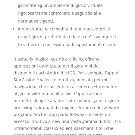
garantite ag un ambiente di gioco virtuale
rigorosamente controllato e segundo alle
normative vigenti.
Innanzitutto, la comodità di poter accedere ai
propri giochi preferiti da odaie o da” “ovunque ti
trovi borra la necessità pada spostamenti e code.
“I actually migliori casinò are living offrono
applicazioni ottimizzate per il gara mobile,
disponibili each Android e iOS. Per esempio, l’app di
StarCasinò è veloce e intuitiva, pensata per mi
navigazione che consente di accedere velocemente
ai giochi within modalità live. L’applicazione
permette di agire a tante slot machine game e giochi
are living sviluppati dai migliori fornitori di software
program. Anche l’app pada Betway consente un
accesso intuitivo a new una vasta gamma di titoli, fra
intramontabili classici ed entusiasmanti titoli che