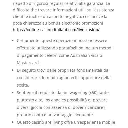
rispetto di rigorosi regular relativi alla garanzia. La
difficoltà the trovare informazioni utili sull’assistenza
clienti è inoltre un aspetto negativo, così arrive la
poca chiarezza su bonus electronic promozioni
https://online-casino-italiani.com/live-casino/
.
Certamente, queste operazioni possono essere
effettuate utilizzando portafogli online um metodi
di pagamento celebri come Australian visa o
Mastercard.
Di seguito trovi delle proprietà fondamentali da
considerare, in modo ag poterti supportare nella
scelta.
Sebbene il requisito dalam wagering (x50) tanto
piuttosto alto, los angeles possibilità di provare
diversi giochi con assenza di dover ricaricare il
proprio conto è un vantaggio eloquente.
Questo casinò are living offre un’esperienza mobile