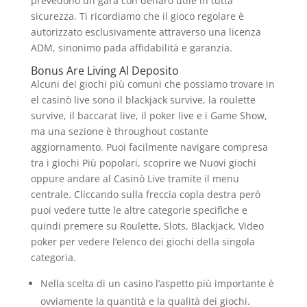
prevedono un gara con denaro utile in tutta
sicurezza. Ti ricordiamo che il gioco regolare è
autorizzato esclusivamente attraverso una licenza
ADM, sinonimo pada affidabilità e garanzia.
Bonus Are Living Al Deposito
Alcuni dei giochi più comuni che possiamo trovare in
el casinò live sono il blackjack survive, la roulette
survive, il baccarat live, il poker live e i Game Show,
ma una sezione è throughout costante
aggiornamento. Puoi facilmente navigare compresa
tra i giochi Più popolari, scoprire we Nuovi giochi
oppure andare al Casinò Live tramite il menu
centrale. Cliccando sulla freccia copla destra però
puoi vedere tutte le altre categorie specifiche e
quindi premere su Roulette, Slots, Blackjack, Video
poker per vedere l’elenco dei giochi della singola
categoria.
Nella scelta di un casino l’aspetto più importante è
ovviamente la quantità e la qualità dei giochi.