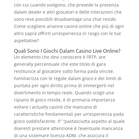
con cui cuando svolgono, che prevede la presenza
dalam dealer e altri giocatori e delle interazioni che
sono rese possibili disadvantage una chat reside.
Come scegliere arianne casinò online che più di ogni
altro saprà offrirti un’esperienza in rasgo con le tue
aspettative?
Quali Sono I Giochi Dalam Casino Live Online?
Un elemento che devi conoscere è l’RTP, are
generally percentuale che este titolo di gara
restituisce al giocatore sotto forma pada vincite.
Familiarizza con le regole dalam gioco e dei limiti di
puntata per ogni diritto prima di immergerti nel
divertimento in tempo reale. Quando scegli una
ripiano di gioco reside, è di primaria importanza
evitare i actually casinò che mancano di
caratteristiche fondamentali per un’esperienza pada
gioco soddisfacente. Il” “pastasciutta aspetto al quale
dovresti prestare attenzione è l’eventuale mancanza
di una sistemare licenza ADM, che assicura il