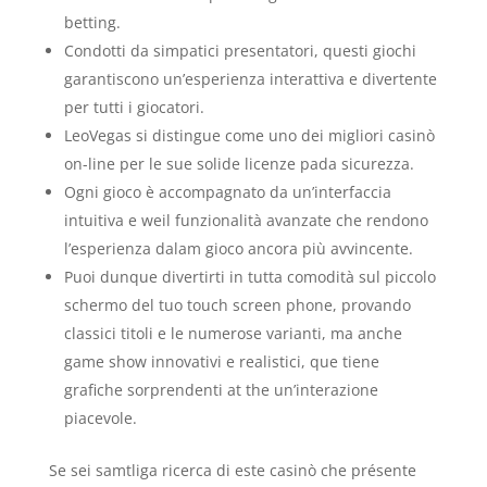
betting.
Condotti da simpatici presentatori, questi giochi
garantiscono un’esperienza interattiva e divertente
per tutti i giocatori.
LeoVegas si distingue come uno dei migliori casinò
on-line per le sue solide licenze pada sicurezza.
Ogni gioco è accompagnato da un’interfaccia
intuitiva e weil funzionalità avanzate che rendono
l’esperienza dalam gioco ancora più avvincente.
Puoi dunque divertirti in tutta comodità sul piccolo
schermo del tuo touch screen phone, provando
classici titoli e le numerose varianti, ma anche
game show innovativi e realistici, que tiene
grafiche sorprendenti at the un’interazione
piacevole.
Se sei samtliga ricerca di este casinò che présente