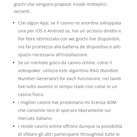
giochi che vengono proposti inside molteplici
varianti.
Con algun App, se il casino ne anordna sviluppata
una per iOS e Android os, hai un accesso diretto e
fior fiore ottimizzato con we giochi live disponibili,
ma fai prontezza alla batteria de dispositivo e allo
spazio necessario all’installazione.
Se un normale gioco da casino online, come il
videopoker, utilizza este algoritmo RNG (Random
Number Generator) for each funzionare, nei tavoli
live tutto avviene in tempo reale così come in un
casino físico.
I migliori casinò live presentano mi licenza ADM
che consente loro di operare liberamente sul
mercato italiano.
I reside casinò online offrono dunque la possibilità
di sfidare gli altri partecipanti throughout tutte le