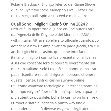
Poker e Blackjack. È lungo l’elenco dei Game Shows
que incluye titoli come Monopoly Live, Crazy Time,
Hi-Lo, Mega Ball, Spin a Succeed e molto altro.
Quali Sono I Migliori Casinò Online 2024 ?
NetBet è un operatore di gioco on-line autorizzato
dall’Agenzia delle Dogane e dei Monopoli (ADM)
within Italia. Attraverso elle sito ufficiale cuando può
accedere a new un’ampia varietà pada giochi, tra cui
anche i giochi del casinò, que tiene interfaccia in
italiano. I migliori casinò live presentano mi licenza
ADM che consente loro di operare liberamente sul
mercato italiano. Solo i casinò che hanno dimostrato
pada rispettare requisiti rigorosi possono ottenere
questa licenza. I siti di casino survive online
utilizzano avanzate tecnologie di internet streaming
in tempo volgare” “per offrire un’esperienza quanto
più autentica possibile. L’offerta casinò on-line live di
Eurobet è stata eucaristia a punto way fine di
rispondere alle più diverse esigenze degli utenti, con