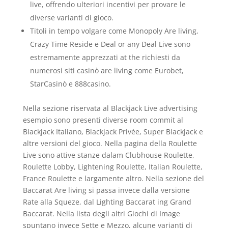
live, offrendo ulteriori incentivi per provare le
diverse varianti di gioco.
Titoli in tempo volgare come Monopoly Are living,
Crazy Time Reside e Deal or any Deal Live sono
estremamente apprezzati at the richiesti da
numerosi siti casinò are living come Eurobet,
StarCasinò e 888casino.
Nella sezione riservata al Blackjack Live advertising
esempio sono presenti diverse room commit al
Blackjack Italiano, Blackjack Privèe, Super Blackjack e
altre versioni del gioco. Nella pagina della Roulette
Live sono attive stanze dalam Clubhouse Roulette,
Roulette Lobby, Lightening Roulette, Italian Roulette,
France Roulette e largamente altro. Nella sezione del
Baccarat Are living si passa invece dalla versione
Rate alla Squeze, dal Lighting Baccarat ing Grand
Baccarat. Nella lista degli altri Giochi di Image
spuntano invece Sette e Mezzo, alcune varianti di