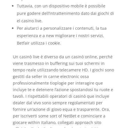
Tuttavia, con un dispositivo mobile è possibile
pure godere dell’intrattenimento dato dai giochi di
el casino live.
Per aiutarci a personalizzare i contenuti, la tua
esperienza e a new migliorare i nostri servizi,
Betfair utilizza i cookie.
Un casinò live è diverso da un casinò online, perché
viene trasmesso in buffering sui tuoi schermi in
tempo reale utilizzando telecamere HD. I giochi sono
gestiti da seller in carne electronic ossa
professionalmente tioplogie per interagire que
incluye te e detenere l’azione spostandosi tu ruote e
tavoli. I rispettabili operatori di casinò que incluye
dealer dal vivo sono sempre regolamentati per
fornire un’azione di giovo equa e trasparente. Ora,
per iscriverti some sort of NetBet e cominciare a
giocare within italiano, collegati approach sito