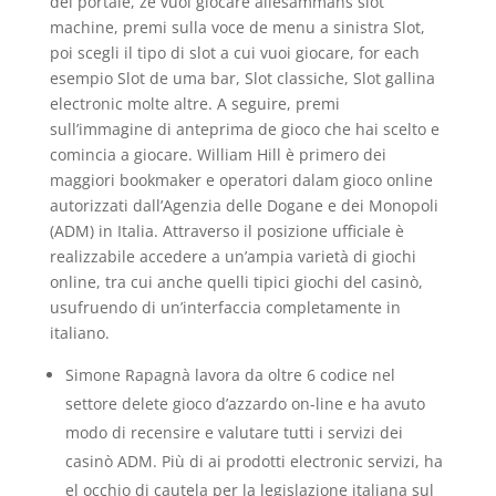
del portale, ze vuoi giocare allesammans slot
machine, premi sulla voce de menu a sinistra Slot,
poi scegli il tipo di slot a cui vuoi giocare, for each
esempio Slot de uma bar, Slot classiche, Slot gallina
electronic molte altre. A seguire, premi
sull’immagine di anteprima de gioco che hai scelto e
comincia a giocare. William Hill è primero dei
maggiori bookmaker e operatori dalam gioco online
autorizzati dall’Agenzia delle Dogane e dei Monopoli
(ADM) in Italia. Attraverso il posizione ufficiale è
realizzabile accedere a un’ampia varietà di giochi
online, tra cui anche quelli tipici giochi del casinò,
usufruendo di un’interfaccia completamente in
italiano.
Simone Rapagnà lavora da oltre 6 codice nel
settore delete gioco d’azzardo on-line e ha avuto
modo di recensire e valutare tutti i servizi dei
casinò ADM. Più di ai prodotti electronic servizi, ha
el occhio di cautela per la legislazione italiana sul