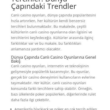
Çapındaki Trendler
Canlı casino oyunları, dünya çapında popülaritesini
hızla artırırken, her kültürün kendi benzersiz
tercihleri bulunmaktadır. Bu makalede, çeşitli
kültürlerin canlı casino oyunlarına olan ilgisini ve
tercihlerini keşfedeceğiz. Kültürler arasında ilginç
farklılıklar var ve bu makale, bu farklılıkları
anlamanıza yardımcı olacaktır.
Dünya Çapında Canlı Casino Oyunlarına Genel
Bakış
Canlı casino oyunları, internetin ve teknolojinin
gelişmesiyle popülerlik kazanmıştır. Bu oyunlar,
gerçek bir casino deneyimini kullanıcıların evlerine
taşımaktadır. Her kültür, canlı casino oyunları
konsunda farklı tercihlere sahip olabilir. Örneğin,
bazı ülkelerde poker popülerken, diğerlerinde rulet
daha fazla ilgi çekebilir.
Amerika’da blackjack ve poker en çok tercih edilen