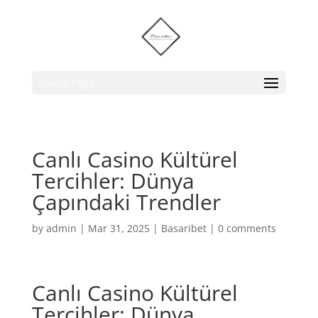
Select Page
Canlı Casino Kültürel
Tercihler: Dünya
Çapındaki Trendler
by
admin
|
Mar 31, 2025
|
Basaribet
|
0 comments
Canlı Casino Kültürel
Tercihler: Dünya