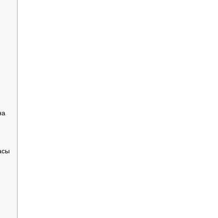
на
асы