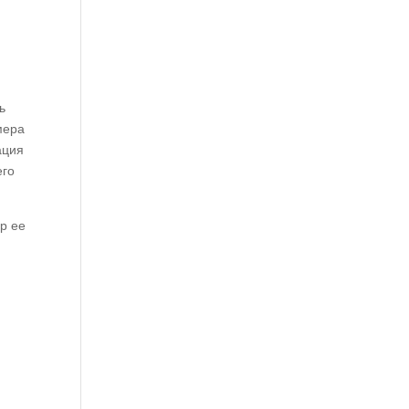
ь
мера
ация
его
р ее
м