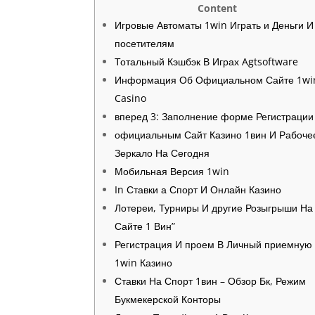
Content
Игровые Автоматы 1win Играть и Деньги И
посетителям
Тотальный Кэшбэк В Играх Agtsoftware
Информация Об Официальном Сайте 1wi
Casino
вперед 3: Заполнение форме Регистрации
официальным Сайт Казино 1вин И Рабоче
Зеркало На Сегодня
Мобильная Версия 1win
In Ставки а Спорт И Онлайн Казино
Лотереи, Турниры И другие Розыгрыши На
Сайте 1 Вин”
Регистрация И проем В Личный приемную
1win Казино
Ставки На Спорт 1вин – Обзор Бк, Режим
Букмекерской Конторы