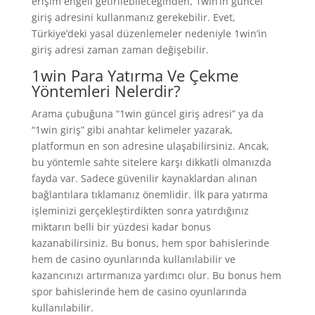
erişim engeli getirilebileceğinden, 1win’in güncel
giriş adresini kullanmanız gerekebilir. Evet,
Türkiye’deki yasal düzenlemeler nedeniyle 1win’in
giriş adresi zaman zaman değişebilir.
1win Para Yatırma Ve Çekme
Yöntemleri Nelerdir?
Arama çubuğuna “1win güncel giriş adresi” ya da
“1win giriş” gibi anahtar kelimeler yazarak,
platformun en son adresine ulaşabilirsiniz. Ancak,
bu yöntemle sahte sitelere karşı dikkatli olmanızda
fayda var. Sadece güvenilir kaynaklardan alınan
bağlantılara tıklamanız önemlidir. İlk para yatırma
işleminizi gerçekleştirdikten sonra yatırdığınız
miktarın belli bir yüzdesi kadar bonus
kazanabilirsiniz. Bu bonus, hem spor bahislerinde
hem de casino oyunlarında kullanılabilir ve
kazancınızı artırmanıza yardımcı olur. Bu bonus hem
spor bahislerinde hem de casino oyunlarında
kullanılabilir.