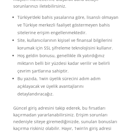
sorunlarınızı iletebilirsiniz.
Türkiye’deki bahis yasalarına göre, lisanslı olmayan
ve Türkiye merkezli faaliyet göstermeyen bahis
sitelerine erişim engellenmektedir.
Site, kullanıcılarının kişisel ve finansal bilgilerini
korumak için SSL şifreleme teknolojisini kullanır.
Hoş geldin bonusu, genellikle ilk yatırdığınız
miktarın belli bir yüzdesi kadar verilir ve belirli
çevrim şartlarına sahiptir.
Bu yazıda, 1win üyelik sürecini adım adım
açıklayacak ve üyelik avantajlarını
detaylandıracağız.
Güncel giriş adresini takip ederek, bu fırsatları
kaçırmadan yararlanabilirsiniz. Erişim sorunları
nedeniyle siteye giremediğinizde, sunulan bonusları
kaçırma riskiniz olabilir. Hayır, 1win’in giriş adresi