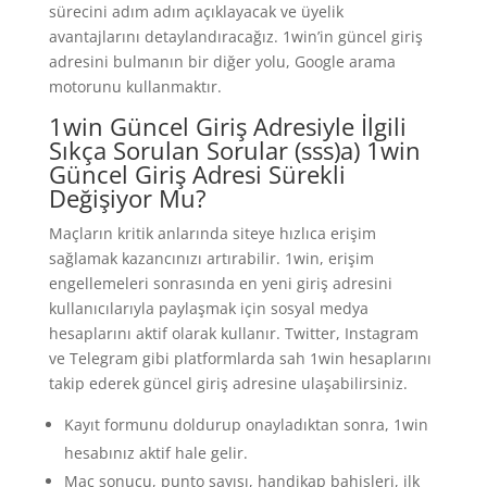
sürecini adım adım açıklayacak ve üyelik
avantajlarını detaylandıracağız. 1win’in güncel giriş
adresini bulmanın bir diğer yolu, Google arama
motorunu kullanmaktır.
1win Güncel Giriş Adresiyle İlgili
Sıkça Sorulan Sorular (sss)a) 1win
Güncel Giriş Adresi Sürekli
Değişiyor Mu?
Maçların kritik anlarında siteye hızlıca erişim
sağlamak kazancınızı artırabilir. 1win, erişim
engellemeleri sonrasında en yeni giriş adresini
kullanıcılarıyla paylaşmak için sosyal medya
hesaplarını aktif olarak kullanır. Twitter, Instagram
ve Telegram gibi platformlarda sah 1win hesaplarını
takip ederek güncel giriş adresine ulaşabilirsiniz.
Kayıt formunu doldurup onayladıktan sonra, 1win
hesabınız aktif hale gelir.
Maç sonucu, punto sayısı, handikap bahisleri, ilk