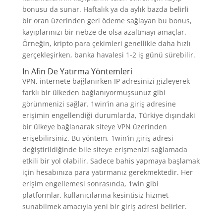
bonusu da sunar. Haftalık ya da aylık bazda belirli
bir oran üzerinden geri ödeme sağlayan bu bonus,
kayıplarınızı bir nebze de olsa azaltmayı amaçlar.
Örneğin, kripto para çekimleri genellikle daha hızlı
gerçekleşirken, banka havalesi 1-2 iş günü sürebilir.
In Afin De Yatırma Yöntemleri
VPN, internete bağlanırken IP adresinizi gizleyerek
farklı bir ülkeden bağlanıyormuşsunuz gibi
görünmenizi sağlar. 1win’in ana giriş adresine
erişimin engellendiği durumlarda, Türkiye dışındaki
bir ülkeye bağlanarak siteye VPN üzerinden
erişebilirsiniz. Bu yöntem, 1win’in giriş adresi
değiştirildiğinde bile siteye erişmenizi sağlamada
etkili bir yol olabilir. Sadece bahis yapmaya başlamak
için hesabınıza para yatırmanız gerekmektedir. Her
erişim engellemesi sonrasında, 1win gibi
platformlar, kullanıcılarına kesintisiz hizmet
sunabilmek amacıyla yeni bir giriş adresi belirler.