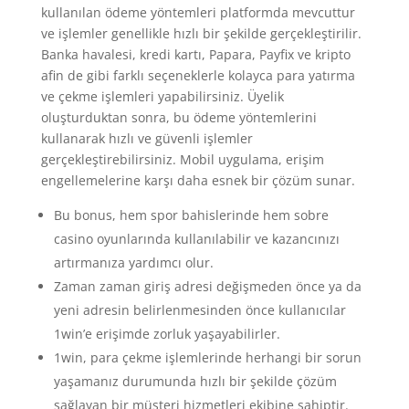
kullanılan ödeme yöntemleri platformda mevcuttur
ve işlemler genellikle hızlı bir şekilde gerçekleştirilir.
Banka havalesi, kredi kartı, Papara, Payfix ve kripto
afin de gibi farklı seçeneklerle kolayca para yatırma
ve çekme işlemleri yapabilirsiniz. Üyelik
oluşturduktan sonra, bu ödeme yöntemlerini
kullanarak hızlı ve güvenli işlemler
gerçekleştirebilirsiniz. Mobil uygulama, erişim
engellemelerine karşı daha esnek bir çözüm sunar.
Bu bonus, hem spor bahislerinde hem sobre
casino oyunlarında kullanılabilir ve kazancınızı
artırmanıza yardımcı olur.
Zaman zaman giriş adresi değişmeden önce ya da
yeni adresin belirlenmesinden önce kullanıcılar
1win’e erişimde zorluk yaşayabilirler.
1win, para çekme işlemlerinde herhangi bir sorun
yaşamanız durumunda hızlı bir şekilde çözüm
sağlayan bir müşteri hizmetleri ekibine sahiptir.