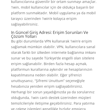
kullanıcılarına güvenilir bir ortam sunmayı amaçlar.
1win, mobil kullanıcılar için de oldukça başarılı bir
platform sunmaktadır. Mobil uygulama ya da mobil
tarayıcı üzerinden 1win’e kolayca erişim
sağlayabilirsiniz.
In Güncel Giriş Adresi: Erişim Sorunları Ve
Çözüm Yolları
Bu gibi durumlarda VPN kullanarak 1win’e erişim
sağlamak mümkün olabilir. VPN, kullanıcılara sanal
olarak farklı bir ülkeden internete bağlanma imkanı
sunar ve bu sayede Türkiye’de engelli olan sitelere
erişim sağlanabilir. Birden fazla hesap açmak,
platformun kurallarına aykırıdır ve hesaplarınızın
kapatılmasına neden olabilir. Eğer şifrenizi
unuttuysanız, “Şifremi Unuttum” seçeneğiyle
hesabınıza yeniden erişim sağlayabilirsiniz.
Herhangi bir sorun yaşadığınızda ya da sorularınız
olduğunda, 1win canlı destek üzerinden müşteri
temsilcileriyle iletişime geçebilirsiniz. Para yatırma
ve çekme işlemleri genellikle hızlıdır empieza