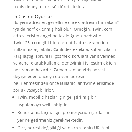
bahis deneyiminizi sürdürebilirsiniz.
In Casino Oyunları
Bu yeni adresler, genellikle önceki adresin bir rakam”
“ya da harf eklenmiş hali olur. Örneğin, 1win. com
adresi erişim engeline takıldığında, web-site
1win123. com gibi bir alternatif adresle yeniden
kullanıma açılabilir. Canlı destek ekibi, kullanıcıların
karşılaştığı sorunları çözmek, sorulara yanıt vermek
ve genel olarak kullanıcı deneyimini iyileştirmek için
her zaman hazırdır. Zaman zaman giriş adresi
değişmeden önce ya da yeni adresin
belirlenmesinden önce kullanıcılar 1win’e erişimde
zorluk yaşayabilirler.
1win, mobil cihazlar için geliştirilmiş bir
uygulamaya weil sahiptir.
Bonus almak için, ilgili promosyonun şartlarını
yerine getirmeniz gerekmektedir.
Giriş adresi değişikliği yalnızca sitenin URL’sini