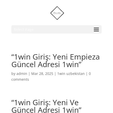
Select Page
“1win Giriş: Yeni Empieza
Güncel Adresi 1win”
by
admin
|
Mar 28, 2025
|
1win uzbekistan
|
0
comments
“1win Giriş: Yeni Ve
Güncel Adresi 1win”