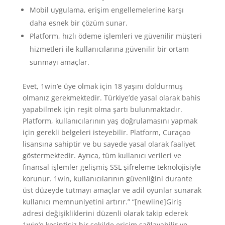
Mobil uygulama, erişim engellemelerine karşı
daha esnek bir çözüm sunar.
Platform, hızlı ödeme işlemleri ve güvenilir müşteri
hizmetleri ile kullanıcılarına güvenilir bir ortam
sunmayı amaçlar.
Evet, 1win’e üye olmak için 18 yaşını doldurmuş
olmanız gerekmektedir. Türkiye’de yasal olarak bahis
yapabilmek için reşit olma şartı bulunmaktadır.
Platform, kullanıcılarının yaş doğrulamasını yapmak
için gerekli belgeleri isteyebilir. Platform, Curaçao
lisansına sahiptir ve bu sayede yasal olarak faaliyet
göstermektedir. Ayrıca, tüm kullanıcı verileri ve
finansal işlemler gelişmiş SSL şifreleme teknolojisiyle
korunur. 1win, kullanıcılarının güvenliğini durante
üst düzeyde tutmayı amaçlar ve adil oyunlar sunarak
kullanıcı memnuniyetini artırır.” “[newline]Giriş
adresi değişikliklerini düzenli olarak takip ederek
1win’e kesintisiz bir şekilde erişim sağlayabilir ve