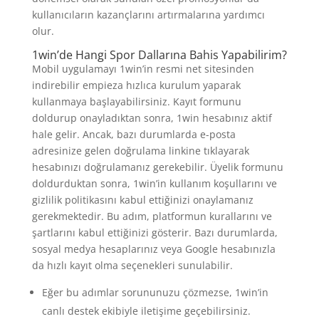
kullanıcıların kazançlarını artırmalarına yardımcı
olur.
1win’de Hangi Spor Dallarına Bahis Yapabilirim?
Mobil uygulamayı 1win’in resmi net sitesinden
indirebilir empieza hızlıca kurulum yaparak
kullanmaya başlayabilirsiniz. Kayıt formunu
doldurup onayladıktan sonra, 1win hesabınız aktif
hale gelir. Ancak, bazı durumlarda e-posta
adresinize gelen doğrulama linkine tıklayarak
hesabınızı doğrulamanız gerekebilir. Üyelik formunu
doldurduktan sonra, 1win’in kullanım koşullarını ve
gizlilik politikasını kabul ettiğinizi onaylamanız
gerekmektedir. Bu adım, platformun kurallarını ve
şartlarını kabul ettiğinizi gösterir. Bazı durumlarda,
sosyal medya hesaplarınız veya Google hesabınızla
da hızlı kayıt olma seçenekleri sunulabilir.
Eğer bu adımlar sorununuzu çözmezse, 1win’in
canlı destek ekibiyle iletişime geçebilirsiniz.