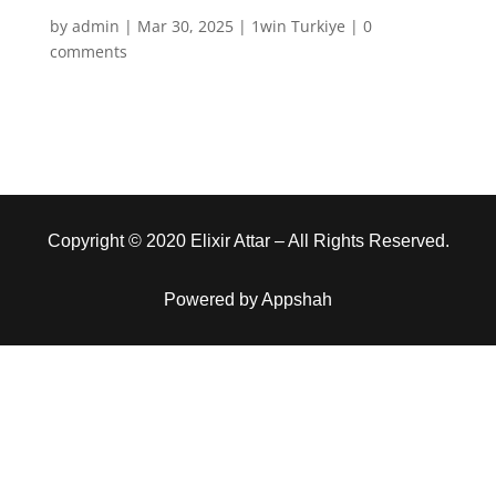
by
admin
|
Mar 30, 2025
|
1win Turkiye
|
0
comments
Copyright © 2020 Elixir Attar – All Rights Reserved.
Powered by Appshah