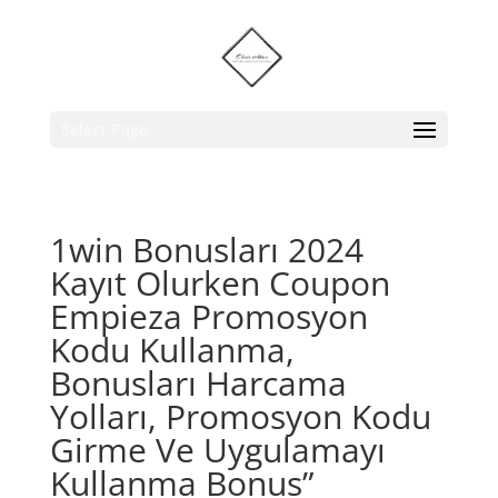
Select Page
1win Bonusları 2024
Kayıt Olurken Coupon
Empieza Promosyon
Kodu Kullanma,
Bonusları Harcama
Yolları, Promosyon Kodu
Girme Ve Uygulamayı
Kullanma Bonus”