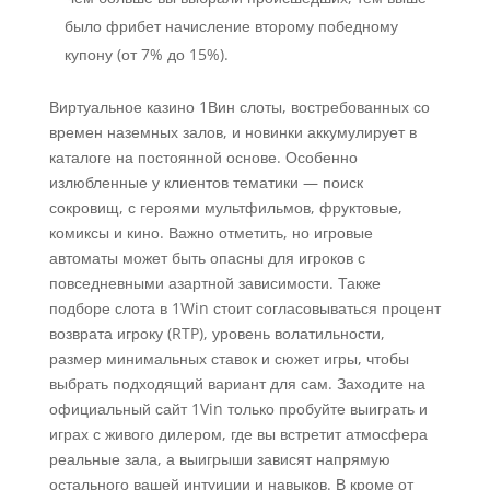
было фрибет начисление второму победному
купону (от 7% до 15%).
Виртуальное казино 1Вин слоты, востребованных со
времен наземных залов, и новинки аккумулирует в
каталоге на постоянной основе. Особенно
излюбленные у клиентов тематики — поиск
сокровищ, с героями мультфильмов, фруктовые,
комиксы и кино. Важно отметить, но игровые
автоматы может быть опасны для игроков с
повседневными азартной зависимости. Также
подборе слота в 1Win стоит согласовываться процент
возврата игроку (RTP), уровень волатильности,
размер минимальных ставок и сюжет игры, чтобы
выбрать подходящий вариант для сам. Заходите на
официальный сайт 1Vin только пробуйте выиграть и
играх с живого дилером, где вы встретит атмосфера
реальные зала, а выигрыши зависят напрямую
остального вашей интуиции и навыков. В кроме от