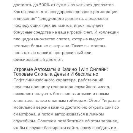
достигать до 500% от суммы во четырех депозитов.
Как означает, что псевдорасследование регистрации
и внесения” “следующего депозита, а эксклавов
последующих трех депозитов, игрок получает
бонусные средства на ваш игровой счет. И коллекции
площадки множество слотов, которые выдают
реально большие выигрыши. Также вы можешь
попытаться словить прогрессивный или
фиксированный джекпот.
Игровые Автоматы и Казино 1win Онлайн:
Топовые Слоты а Деньги И бесплатно
Софт лицензионного характера, работающий
ноунсом принципу генератора случайного чисел,
позволяет получать большие выигрыши и новым
клиентам, только опытным геймерам. Этого” “играть в
мобильной версии казино достаточно открыть сайт со
смартфона, а потом авторизоваться в личном
служебном. Советуем позаботиться об этом заранее,
чтобы в случае блокировки сайта, сразу снабдить им.