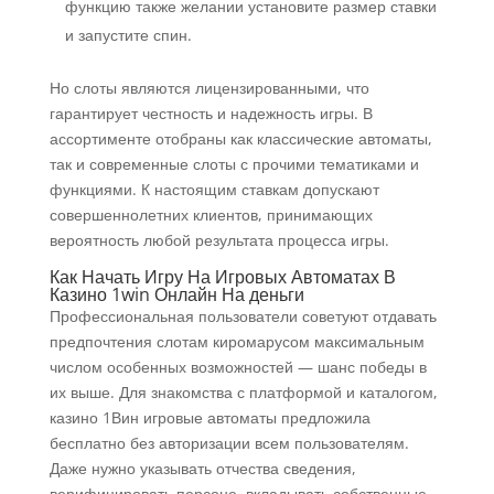
функцию также желании установите размер ставки
и запустите спин.
Но слоты являются лицензированными, что
гарантирует честность и надежность игры. В
ассортименте отобраны как классические автоматы,
так и современные слоты с прочими тематиками и
функциями. К настоящим ставкам допускают
совершеннолетних клиентов, принимающих
вероятность любой результата процесса игры.
Как Начать Игру На Игровых Автоматах В
Казино 1win Онлайн На деньги
Профессиональная пользователи советуют отдавать
предпочтения слотам киромарусом максимальным
числом особенных возможностей — шанс победы в
их выше. Для знакомства с платформой и каталогом,
казино 1Вин игровые автоматы предложила
бесплатно без авторизации всем пользователям.
Даже нужно указывать отчества сведения,
верифицировать персоне, вкладывать собственные