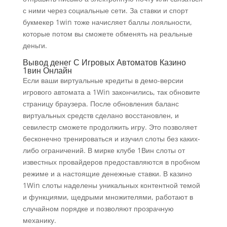
с ними через социальные сети. За ставки и спорт
букмекер 1win тоже начисляет баллы лояльности,
которые потом вы сможете обменять на реальные
деньги.
Вывод денег С Игровых Автоматов Казино
1вин Онлайн
Если ваши виртуальные кредиты в демо-версии
игрового автомата а 1Win закончились, так обновите
страницу браузера. После обновления баланс
виртуальных средств сделано восстановлен, и
севилестр сможете продолжить игру. Это позволяет
бесконечно тренироваться и изучил слоты без каких-
либо ограничений. В мирке клубе 1Вин слоты от
известных провайдеров предоставляются в пробном
режиме и а настоящие денежные ставки. В казино
1Win слоты наделены уникальных контентной темой
и функциями, щедрыми множителями, работают в
случайном порядке и позволяют прозрачную
механику.