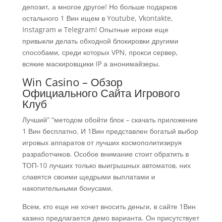
депозит, а многое другое! Но больше подарков
остального 1 Вин ищем в Youtube, Vkontakte,
Instagram и Telegram! Опытные игроки еще
привыкли делать обходной блокировки другими
способами, среди которых VPN, прокси сервер,
всякие маскировщики IP а анонимайзеры.
Win Casino – Обзор
Официального Сайта Игрового
Клуб
Лучший” “методом обойти блок – скачать приложение
1 Вин бесплатно. И 1Вин представлен богатый выбор
игровых аппаратов от лучших космополитизируя
разработчиков. Особое внимание стоит обратить в
ТОП-10 лучших только выигрышных автоматов, них
славятся своими щедрыми выплатами и
накопительными бонусами.
Всем, кто еще не хочет вносить деньги, в сайте 1Вин
казино предлагается демо варианта. Он присутствует