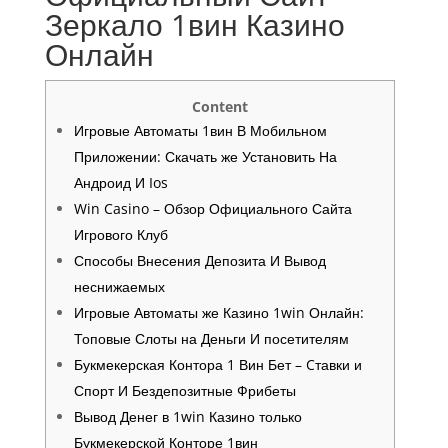
Зеркало 1вин Казино
Онлайн
Content
Игровые Автоматы 1вин В Мобильном
Приложении: Скачать же Установить На
Андроид И Ios
Win Casino – Обзор Официального Сайта
Игрового Клуб
Способы Внесения Депозита И Вывод
неснижаемых
Игровые Автоматы же Казино 1win Онлайн:
Топовые Слоты на Деньги И посетителям
Букмекерская Контора 1 Вин Бет – Cтавки и
Спорт И Бездепозитные Фрибеты
Вывод Денег в 1win Казино только
Букмекерской Конторе 1вин