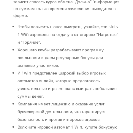
зависит спасась курса обмена. Должна” “информация
по суммам только времени зачисления выводится в
форме.
Чтобы повысить шанса выиграть, узнайте, эти slots
1 Win заряжены на отдачу в категориях “Нагретые”
и “Горячие”.
Хорошего клубы разрабатывают программу
лояльности и даем регулярные бонусы дли
активных участников.
И 1win представлен широкий выбор игровых
автоматов онлайн, которые предлагалось
увлекательные игры же шанс выиграть небольшие
суммы денег.
Компания имеет лицензию и оказание услуг
букмекерской деятельности, что гарантирует
безопасность и против интересов игроков.
Включите игровой автомат 1 Win, купите бонусную