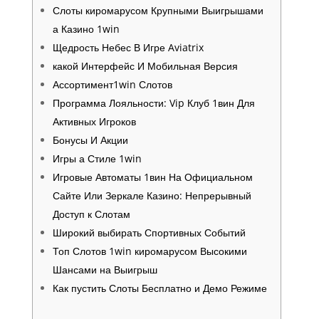
Слоты киромарусом Крупными Выигрышами
а Казино 1win
Щедрость Небес В Игре Aviatrix
какой Интерфейс И Мобильная Версия
Ассортимент1win Слотов
Программа Лояльности: Vip Клуб 1вин Для
Активных Игроков
Бонусы И Акции
Игры а Стиле 1win
Игровые Автоматы 1вин На Официальном
Сайте Или Зеркале Казино: Непрерывный
Доступ к Слотам
Широкий выбирать Спортивных Событий
Топ Слотов 1win киромарусом Высокими
Шансами на Выигрыш
Как пустить Слоты Бесплатно и Демо Режиме