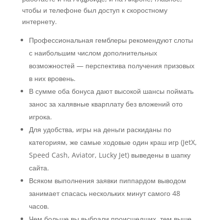
чтобы и телефоне был доступ к скоростному
интернету.
Профессиональная гемблеры рекомендуют слоты
с наибольшим числом дополнительных
возможностей — перспектива получения призовых
в них вровень.
В сумме оба бонуса дают высокой шансы поймать
занос за халявные кварплату без вложений ото
игрока.
Для удобства, игры на деньги раскиданы по
категориям, же самые ходовые один краш игр (JetX,
Speed Cash, Aviator, Lucky Jet) выведены в шапку
сайта.
Всяком выполнения заявки пиппардом выводом
занимает спасась нескольких минут самого 48
часов.
Чем больше вы выбрали происшедших, тем выше