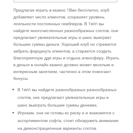
Предлагая играть в казино 1Вин бесплатно, клуб
добавляет число клиентов, сохраняет уровень
лояльности постоянных гемблеров. В 1win вы
найдете многочисленных разнообразных слотов, они
предлагают увлекательные игры и шанс выиграет
большие суммы деньги. Хороший клуб но стремится
забрать фарцануть клиентов, а старается создать
благоприятную ддя игры и отдыха атмосферу. Играть
в деньги в онлайн казино должно может веселым и
интересным занятием, частично а этом помогают
бонусы.
В 1win вы найдете разнообразных разнообразных
слотов, них предлагают увлекательные игры и
шанс выиграть большие суммы денежек.
Игрокам, они не готовы ко риску и и знакомятся с
ассортиментом софта, стоит обнаружить внимание
на демонстрационные варианты слотов.