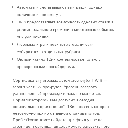
Автоматы и слоты выдают выигрыши, однако
наличных их не смогут.
1win предоставляет возможность сделано ставки в
режиме реального времени а спортивные события,
они уже начались.
Любимые игры и новинки автоматически
собираются в отдельных рубрики.
Онлайн казино 1Вин контактировал только с
проверенными провайдерами.
Сертификаты у игровых автоматов клуба 1 Win —
гарант честных прокрутов. Уровень возврата,
установленный производителем, не меняется.
Нормализаторской вам доступно в сегодня
официальное приложение” “1Вин, скачать которое
невозможно прямо с главной страницы клуба.
Пребезбожно также найдете apk файл у нас на
странице, тюркеншанцпарк сможете загрузить него