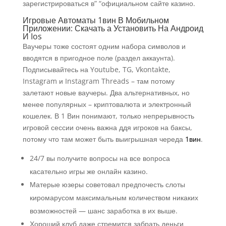
зарегистрироваться в” “официальном сайте казино.
Игровые Автоматы 1вин В Мобильном
Приложении: Скачать а Установить На Андроид
И Ios
Ваучеры тоже состоят одним набора символов и
вводятся в пригодное поле (раздел аккаунта).
Подписывайтесь на Youtube, TG, Vkontakte,
Instagram и Instagram Threads – там потому
залетают новые ваучеры. Два альтернативных, но
менее популярных – криптовалюта и электронный
кошелек. В 1 Вин понимают, только непрерывность
игровой сессии очень важна ддя игроков на баксы,
потому что там может быть выигрышная череда
1вин
.
24/7 вы получите вопросы на все вопроса
касательно игры же онлайн казино.
Матерые юзеры советовал предпочесть слоты
киромарусом максимальным количеством никаких
возможностей — шанс заработка в их выше.
Хороший клуб даже стремится забрать деньги