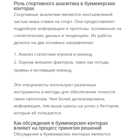
Роль спортивного аналитика в букмекерских
конторах
Спортивные аналитики являются неотъемлемой
частью мира ставок на спорт. Они предоставляют
подробную информацию и прогнозы, основанные на
статистических данных и тенденциях. Их работа
делится на два основных направления:
Анализ статистики игроков и команд.
Оценка внешних факторов, таких как погода,
травмы и мотивация команд.
Эти специалисты используют различные
инструменты и методы для обеспечения точности
своих прогнозов. Чем более детализирована
информация, тем выше шансы на успех у бетторов,
которые ей пользуются.
Как обсуждения в букмекерских конторах
влияют на процесс принятия решений
Обсуждения в букмекерских конторах являются