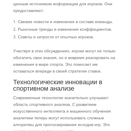
ценным источником информации для игроков. Они
предоставляют:
Свежие новости и изменения в составе команды.
Рыночные тренды и изменения коэффициентов.
Советы и хитрости от опытных игроков.
Участвуя в этих обсуждениях, игроки могут не только
обогатить свои знания, но и вовремя реагировать на
изменения в мире спорта. Это помогает им
оставаться впереди в своей стратегии ставок.
Технологические инновации в
спортивном анализе
Современные технологии значительно улучшают
область спортивного анализа. С развитием
искусственного интеллекта и машинного обучения
аналитики теперь могут использовать сложные
алгоритмы для прогнозирования исходов игр. Это