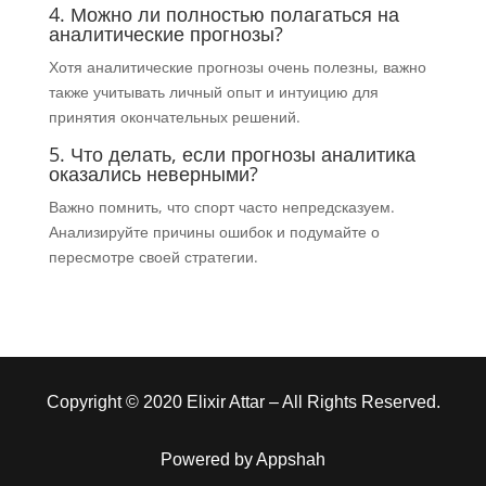
4. Можно ли полностью полагаться на
аналитические прогнозы?
Хотя аналитические прогнозы очень полезны, важно
также учитывать личный опыт и интуицию для
принятия окончательных решений.
5. Что делать, если прогнозы аналитика
оказались неверными?
Важно помнить, что спорт часто непредсказуем.
Анализируйте причины ошибок и подумайте о
пересмотре своей стратегии.
Copyright © 2020 Elixir Attar – All Rights Reserved.
Powered by Appshah