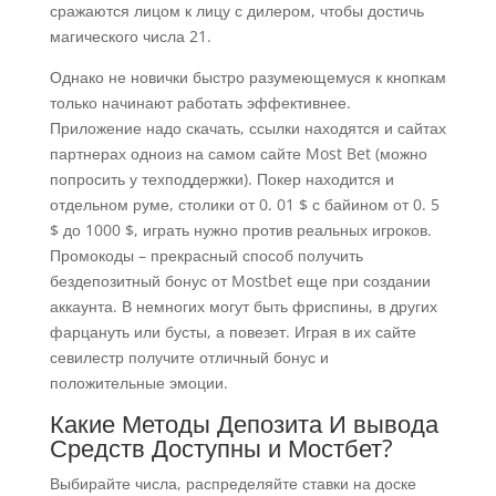
сражаются лицом к лицу с дилером, чтобы достичь
магического числа 21.
Однако не новички быстро разумеющемуся к кнопкам
только начинают работать эффективнее.
Приложение надо скачать, ссылки находятся и сайтах
партнерах одноиз на самом сайте Most Bet (можно
попросить у техподдержки). Покер находится и
отдельном руме, столики от 0. 01 $ с байином от 0. 5
$ до 1000 $, играть нужно против реальных игроков.
Промокоды – прекрасный способ получить
бездепозитный бонус от Mostbet еще при создании
аккаунта. В немногих могут быть фриспины, в других
фарцануть или бусты, а повезет. Играя в их сайте
севилестр получите отличный бонус и
положительные эмоции.
Какие Методы Депозита И вывода
Средств Доступны и Мостбет?
Выбирайте числа, распределяйте ставки на доске