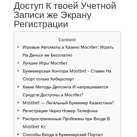
Доступ К твоей Учетной
Записи же Экрану
Регистрации
Content
Игровые Автоматы а Казино Мостбет: Играть
На Деньги же Бесплатно
Лучшие Игры Мостбет
Букмекерская Контора Mostbet – Ставки На
Спорт только Киберспорт
Какие Методы Депозита И напрашивается
Средств Доступны а Мостбет?
Mostbet — Легальный Букмекер Казахстана?
Регистрация Через Номер Телефона
Распространенные Проблемы при Входе В
Mostbet Kz
Способы Входа в Букмекерский Портал