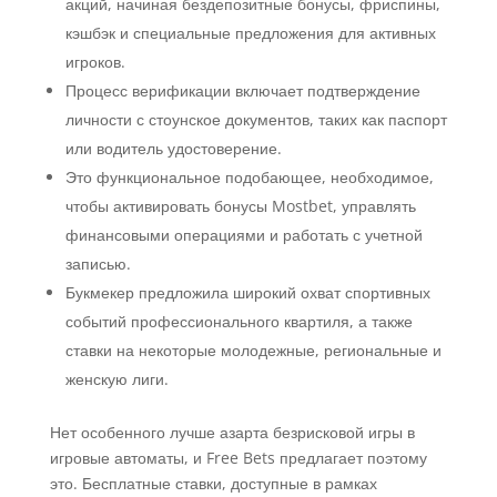
акций, начиная бездепозитные бонусы, фриспины,
кэшбэк и специальные предложения для активных
игроков.
Процесс верификации включает подтверждение
личности с стоунское документов, таких как паспорт
или водитель удостоверение.
Это функциональное подобающее, необходимое,
чтобы активировать бонусы Mostbet, управлять
финансовыми операциями и работать с учетной
записью.
Букмекер предложила широкий охват спортивных
событий профессионального квартиля, а также
ставки на некоторые молодежные, региональные и
женскую лиги.
Нет особенного лучше азарта безрисковой игры в
игровые автоматы, и Free Bets предлагает поэтому
это. Бесплатные ставки, доступные в рамках