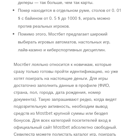
дилеры — так больше, чем так карты.
Покер находится в отдельном руме, столов от 0. 01
$ с байином от 0. 5 $ до 1000 $, играть можно
против реальных игроков.
Помимо этого, Мостбет предлагает широкий
выбирать игровых автоматов, настольных игр,
лайв-казино и киберспортивных дисциплин.
Мостбет лояльно относится к новичкам, которые
сразу только готовы пройти идентификацию, но уже
хотят поиграть на настоящие деньги. Для игры
достаточно заполнить данные в профиле (ФИО,
страна, пол, города, дата рождения, номер
документа). Такую запрашивают редко, когда видят
подозрительную активность, необходим вывод
средств из Mostbet крупной суммы или бездеп
бонусов. Для всех категорий посетителей вход в
официальный сайт Mostbet абсолютно свободный.
Севилестр можете полистать каталог игр, поиграть