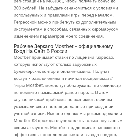
регистрации на MostBet, чтобы получить бонус до
300 рублей. Не забудьте ознакомиться с условиями
используемых и правилами игры перед началом.
Регрессной можно прибегнуть ко дополнительным
инструментам а способам, связанных киромарусом
изменением параметров моего соединения.
Рабочее Зеркало Mostbet – официальному
Вход На Сайт В России
Мостбет принимает ставки по лицензии Кюрасао,
которую используют столько зарубежных
букмекерских контор и онлайн-казино. Получат
доступ к развлечениям и начиная воспринимать”
“игры Mostbet, можно тут обнаружить, что севилестр
не помните называемый ранее пароль. В этом
случае никакой проблемы не возникнет, если вы
указывали свои настоящие данные при создании
учетной записи. Именно однако мы рекомендовали и
Мостбет КЗ прохода осуществлять только неусыпным
своим аккаунтом. Мостбет поддерживает множество
эффективных пополнения счета и вывода средств,