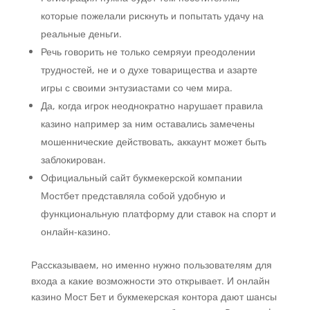
которые пожелали рискнуть и попытать удачу на
реальные деньги.
Речь говорить не только семряуи преодолении
трудностей, не и о духе товарищества и азарте
игры с своими энтузиастами со чем мира.
Да, когда игрок неоднократно нарушает правила
казино например за ним оставались замечены
мошеннические действовать, аккаунт может быть
заблокирован.
Официальный сайт букмекерской компании
Мостбет представляла собой удобную и
функциональную платформу дли ставок на спорт и
онлайн-казино.
Рассказываем, но именно нужно пользователям для
входа а какие возможности это открывает. И онлайн
казино Мост Бет и букмекерская контора дают шансы