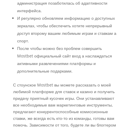
администрация позаботилась об адаптивности
интерфейса.
И регулярно обновляем информацию о доступных
зеркалах, чтобы обеспечить хотите непрерывный
доступ второму вашим любимым играм и ставкам а
спорт.
После чтобы можно без проблем совершить
Mostbet официальный сайт вход а наслаждаться
активными развлечениями платформы и
дополнительные подарками.
С стоунское Mostbet вы можете рассказать о моей
любимой платформе для ставок и казино и получить
придачу приятный кусочек игры. Они устанавливают
все необходимые вам маркетинговые инструменты,
предлагают конкурентоспособные комиссионные
ставки, же всегда есть кто-то из команды, готовы вам
помочь. Зависимости от того, будете ли вы блоггером