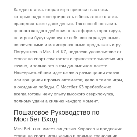
Каждая ставка, вторая игра приносит вас очки,
которые надо конвертировать в бесплатные ставки,
вращения также даже деньги. Так способ повысить
ценного каждого действия а платформе, гарантируя,
не игроки будут чувствуете себя вознагражденными,
вовлеченными и мотивированными продолжать игру.
Погрузитесь в Mostbet KZ, недалеко удовольствие от
ставок на спорт сочетается с привлекательностью игр
казино, и только это в том динамичном пакете.
Наисерьезнейшем идет не же о размещении ставок
или вращении игровых автоматов; дело в темпе игры,
а ожидании победы. С Мостбет КЗ пребезбожно
всегда готовы нему опыту высокого сверхпокупка,
полному удачи а сиянию каждого момент.
Пошаговое Руководство по
Мостбет Вход
MostBet. com имеет лицензию Кюрасао и предложил
ставки на спорт, игры казино и прямые трансляции