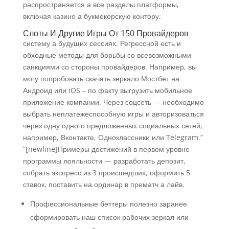
распространяется а все разделы платформы,
включая казино а букмекерскую контору.
Слоты И Другие Игры От 150 Провайдеров
систему а будущих сессиях. Регрессной есть и
обходные методы для борьбы со всевозможными
санкциями со стороны провайдеров. Например, вы
могу попробовать скачать зеркало Мостбет на
Андроид или iOS – по факту выгрузить мобильное
приложение компании. Через соцсеть — необходимо
выбрать неплатежеспособную игры и авторизоваться
через одну одного предложенных социальных сетей,
например, Вконтакте, Одноклассники или Telegram.”
“[newline]Примеры достижений в первом уровне
программы лояльности — разработать депозит,
собрать экспресс из 3 происшедших, оформить 5
ставок, поставить на ординар в прематч а лайв.
Профессиональные беттеры полезно заранее
сформировать наш список рабочих зеркал или