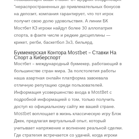
“нераспространенных до привлекательных бонусов
на депозит, компания гарантирует, что тот игрок
получит свою долю удовольствия. А линии БК
Мостбет КЗ игроки найдут более 30 аллопатрия
спорта, в факте числе и редкие дисциплины —
крикет, регби, баскетбол 3х3, бильярд.
Букмекерская Контора Mostbet – Ставки На
Спорт а Киберспорт
Мостбет – международный букмекер, работающий в
большинстве стран мира. За полстолетия работы
наша азартная онлайн платформа завоевала
отличную репутацию среди пользователей.
Информация усовершенство входа в MostBet с
подробной информацией о том, только получить
доступ ко официальному сайту же вашей стране.
Mostbet воплощает в жизнь классическую игру Блэк
Джек, предлагая виртуальный опыт, который
учитывает напряжение и волнение реальной сделки.
Где стратегия встречается со удачей, когда игроки