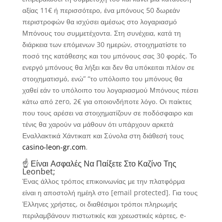
αξίας 11€ ή περισσότερο, ένα μπόνους 50 δωρεάν
περιστροφών θα ισχύσει αμέσως στο λογαριασμό
Μπόνους του συμμετέχοντα. Στη συνέχεια, κατά τη
διάρκεια των επόμενων 30 ημερών, στοιχηματίστε το
ποσό της κατάθεσης και του μπόνους σας 30 φορές. Το
ενεργό μπόνους θα λήξει και δεν θα υπόκειται πλέον σε
στοιχηματισμό, ενώ” “το υπόλοιπο του μπόνους θα
χαθεί εάν το υπόλοιπο του λογαριασμού Μπόνους πέσει
κάτω από zero, 2€ για οποιονδήποτε λόγο. Οι παίκτες
που τους αρέσει να στοιχηματίζουν σε ποδόσφαιρο και
τένις θα χαρούν να μάθουν ότι υπάρχουν αρκετά
Εναλλακτικά Χάντικαπ και Σύνολα στη διάθεσή τους
casino-leon-gr.com
.
☝ Είναι Ασφαλές Να Παίξετε Στο Καζίνο Της
Leonbet;
Ένας άλλος τρόπος επικοινωνίας με την πλατφόρμα
είναι η αποστολή ημέηλ στο [email protected]. Για τους
Έλληνες χρήστες, οι διαθέσιμοι τρόποι πληρωμής
περιλαμβάνουν πιστωτικές και χρεωστικές κάρτες, e-