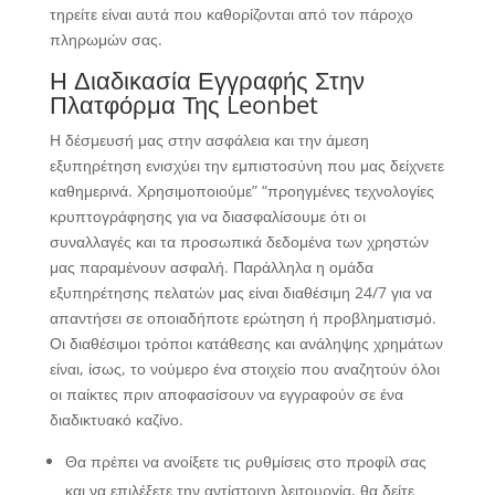
τηρείτε είναι αυτά που καθορίζονται από τον πάροχο
πληρωμών σας.
Η Διαδικασία Εγγραφής Στην
Πλατφόρμα Της Leonbet
Η δέσμευσή μας στην ασφάλεια και την άμεση
εξυπηρέτηση ενισχύει την εμπιστοσύνη που μας δείχνετε
καθημερινά. Χρησιμοποιούμε” “προηγμένες τεχνολογίες
κρυπτογράφησης για να διασφαλίσουμε ότι οι
συναλλαγές και τα προσωπικά δεδομένα των χρηστών
μας παραμένουν ασφαλή. Παράλληλα η ομάδα
εξυπηρέτησης πελατών μας είναι διαθέσιμη 24/7 για να
απαντήσει σε οποιαδήποτε ερώτηση ή προβληματισμό.
Οι διαθέσιμοι τρόποι κατάθεσης και ανάληψης χρημάτων
είναι, ίσως, το νούμερο ένα στοιχείο που αναζητούν όλοι
οι παίκτες πριν αποφασίσουν να εγγραφούν σε ένα
διαδικτυακό καζίνο.
Θα πρέπει να ανοίξετε τις ρυθμίσεις στο προφίλ σας
και να επιλέξετε την αντίστοιχη λειτουργία, θα δείτε