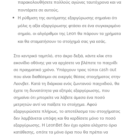
παρακολουθήσετε πολλούς αγώνες ταυτόχρονα και να
ποντάρετε σε αυτούς.
Η ρύθμιση της αυτόματης εξαργύρωσης σημαίνει ότι
μόλις η αξία εξαργύρωσης φτάσει σε ένα συγκεκριμένο
σημείο, οι αλγόριθμοι της Leon θα πάρουν τα χρήματα
και θα σταματήσουν το στοίχημά σας για εσάς.
Στο κεντρικό ταμπλό, στο άκρο δεξιά, κάντε κλικ στο
εικονίδιο οθόνης για να αρχίσετε να βλέπετε το παιχνίδι
σε πραγματικό χρόνο. Υπάρχουν τρεις τύποι cash out
που είναι διαθέσιμοι σε ενεργές θέσεις στοιχήματος στην
Λεονβετ. Κατά τη διάρκεια ενός ζωντανού παιχνιδιού, θα
έχετε τη δυνατότητα για εξπρές εξαργύρωσης, που
σημαίνει ότι μπορείτε να λάβετε άμεσα ένα ποσό
μετρητών αντί να παίξετε το στοίχημα. Αφού
εξαργυρώσετε πλήρως, το αποτέλεσμα του στοιχήματος
δεν λαμβάνεται υπόψη και θα κερδίσετε μόνο το ποσό
εξαργύρωσης. Η LeonBet δεν έχει ορίσει ελάχιστο όριο
κατάθεσης, οπότε τα μόνα όρια που θα πρέπει να