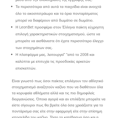
Τα περισσότερα από αυτά τα παιχνίδια είναι ανοιχτά
όλο το εικοσιτετράωρο και τα όρια πονταρίσματος
μπορεί να διαφέρουν από δωμάτιο σε δωμάτιο.
Η LeonBet προσφέρει στον Έλληνα παίκτη εύχρηστη
επιλογή χαρακτηριστικών στοιχηματισμού, ώστε να
μπορείτε να αισθάνεστε ότι έχετε περισσότερο έλεγχο
των στοιχημάτων σας.
Η πλατφόρμα μας, λειτουργεί” “από το 2008 και
καλύπτει με επιτυχία τις προσδοκίες αρκετών
επισκεπτών.
Είναι γνωστό πως όσοι παίκτες επιλέγουν τον αθλητικό
στοιχηματισμό αναζητούν καζίνο που να διαθέτουν όλα
τα κορυφαία αθλήματα αλλά και τις πιο δημοφιλείς
διοργανώσεις. Όποια αγορά και αν επιλέξετε μπορείτε να
είστε σίγουροι πως θα βρείτε όλα όσα χρειάζεστε για το
ποντάρισμα σας είτε στην εφαρμογή είτε στην επίσημη
ιστοσελίδα του καζίνο. Τόσο το κατέβασμα όσο και η