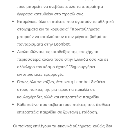
πως μπορείτε να ανεβάσετε όλα τα απαραίτητα
έγγραφα κατευθείαν στο προφίλ σας.
Επομένως, όλοι οι παίκτες που αγαπούν τα αθλητικά
στοιχήματα και τα κορυφαία” “πρωταθλήματα
μπορούν να απολαύσουν στον μέγιστο βαθμό τα
πονταρίσματα στην Leonbet.
Ακολουθώντας τις υποδείξεις της εποχής, τα
περισσότερα καζίνο τόσο στην Ελλάδα όσο και σε
ολόκληρο τον κόσμο έχουν” “δημιουργήσει
εντυπωσιακές εφαρμογές.
Όπως όλα τα καζίνο, έτσι και η Leonbet διαθέτει
στους παίκτες της μια τεράστια ποικιλία σε
κουλοχέρηδες αλλά και επιτραπέζια παιχνίδια.
Κάθε καζίνο που σέβεται τους παίκτες του, διαθέτει
επιτραπέζια παιχνίδια σε ζωντανή μετάδοση.
Οι παίκτες επιλέγουν τα εικονικά αθλήματα, καθώς δεν