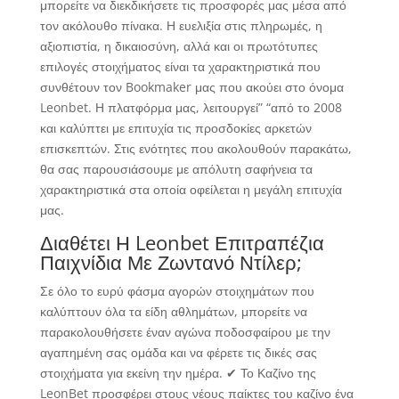
μπορείτε να διεκδικήσετε τις προσφορές μας μέσα από
τον ακόλουθο πίνακα. Η ευελιξία στις πληρωμές, η
αξιοπιστία, η δικαιοσύνη, αλλά και οι πρωτότυπες
επιλογές στοιχήματος είναι τα χαρακτηριστικά που
συνθέτουν τον Bookmaker μας που ακούει στο όνομα
Leonbet. Η πλατφόρμα μας, λειτουργεί” “από το 2008
και καλύπτει με επιτυχία τις προσδοκίες αρκετών
επισκεπτών. Στις ενότητες που ακολουθούν παρακάτω,
θα σας παρουσιάσουμε με απόλυτη σαφήνεια τα
χαρακτηριστικά στα οποία οφείλεται η μεγάλη επιτυχία
μας.
Διαθέτει Η Leonbet Επιτραπέζια
Παιχνίδια Με Ζωντανό Ντίλερ;
Σε όλο το ευρύ φάσμα αγορών στοιχημάτων που
καλύπτουν όλα τα είδη αθλημάτων, μπορείτε να
παρακολουθήσετε έναν αγώνα ποδοσφαίρου με την
αγαπημένη σας ομάδα και να φέρετε τις δικές σας
στοιχήματα για εκείνη την ημέρα. ✔ Το Καζίνο της
LeonBet προσφέρει στους νέους παίκτες του καζίνο ένα