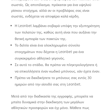
σωστές. Ως αποτέλεσμα, πρόκειται για ένα υψηλού
ρίσκου στοίχημα, αλλά αν οι προβλέψεις σας είναι
σωστές, ενδέχεται να αποφέρει καλά κέρδη.
Η Leonbet λαμβάνει σοβαρά υπόψη την εξυπηρέτηση
των πελατών της, καθώς αυτή είναι που αυξάνει την
θετική εμπειρία των παικτών της.
Το δελτίο είναι ένα ολοκληρωμένο σύνολο
στοιχημάτων που δέχεται η Leonbet για ένα
συγκεκριμένο αθλητικό γεγονός.
Σε αυτό το στάδιο, θα πρέπει να πληκτρολογήσετε ή
να επικολλήσετε έναν κωδικό μπόνους, εάν έχετε έναν.
Πρέπει να διεκδικήσετε το μπόνους σας εντός 30
ημερών από την είσοδό σας στη Leonbet.
Μετά από την διαδικασία της εγγραφής, μπορείτε να
μπείτε δυναμικά στην διεκδικηση των μεγάλων
αθλητικών προσφορών και όχι μόνο. Μάθετε πως