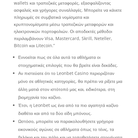
wallets και τραπεζικές μεταφορές, εξασφαλίζοντας
ασφαλείς και γρήγορες συναλλαγές. Μπορείτε να κάνετε
πληρωμές σε συμβατικά νομίσματα και
κρυπτονομίσματα μέσω τραπεζικών μεταφορών και
ηλεκτρονικών πορτοφολιών. Οι αποδεκτές μέθοδοι
περιλαμβάνουν Visa, Mastercard, Skrill, Neteller,
Bitcoin και Litecoin.”
Εννοείται πως σε όλα αυτά τα αθλήματα οι
στοιχηματικές επιλογές που θα βρείτε είναι δεκάδες.
Αν πιστεύατε ότι το Leonbet Casino περιοριζόταν
μόνο σε αθλητικές κατηγορίες, θα πρέπει να ρίξετε μια
άλλη ματιά στον ιστότοπό μας και, ειδικότερα, στη
βιομηχανία του καζίνο.
Έτσι, η Leonbet ως ένα από τα πιο αγαπητά καζίνο
διαθέτει και από τα δύο είδη μπόνους.
Ωστόσο, μπορείτε να παρακολουθήσετε γρήγορα
εικονικούς αγώνες σε αθλήματα όπως το τένις, τα
βελάκια και την πάλη και να τοποθετήσετε στοιχήματα