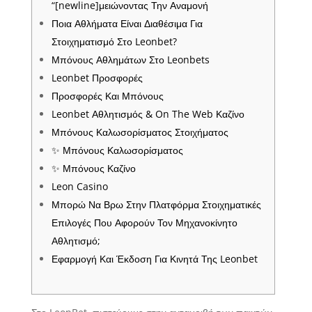
“[newline]μειώνοντας Την Αναμονή
Ποια Αθλήματα Είναι Διαθέσιμα Για
Στοιχηματισμό Στο Leonbet?
Μπόνους Αθλημάτων Στο Leonbets
Leonbet Προσφορές
Προσφορές Και Μπόνους
Leonbet Αθλητισμός & On The Web Καζίνο
Μπόνους Καλωσορίσματος Στοιχήματος
✨ Μπόνους Καλωσορίσματος
✨ Μπόνους Καζίνο
Leon Casino
Μπορώ Να Βρω Στην Πλατφόρμα Στοιχηματικές
Επιλογές Που Αφορούν Τον Μηχανοκίνητο
Αθλητισμό;
Εφαρμογή Και Έκδοση Για Κινητά Της Leonbet