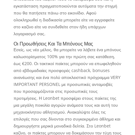
εγκατάσταση πραγματοποιούνται αυτόματα την στιγμή
που θα πατήσετε πάνω στο εικονίδιο. Αφού
ολοκληρωθεί η διαδικασία μπορείτε είτε να εγγραφείτε
στο καζίνο είτε να συνδεθείτε στον ήδη υπάρχων
λογαριασμό σας.
Οι Προωθήσεις Και Τα Μπόνους Μας
Εσείς, ως νέο μέλος, θα μπορείτε να λάβετε ένα μπόνους
καλωσορίσματος 100% για την πρώτη σας κατάθεση,
έως €200. Οι τακτικοί παίκτες μπορούν να επωφεληθούν
από εβδομαδιαίες προσφορές cashback, bonuses
ανανέωσης και ένα πολύ αποκλειστικό πρόγραμμα VERY
IMPORTANT PERSONEL με προσωπικές ανταμοιβές
που προσαρμόζονται στις προσωπικές τους
προτιμήσεις. Η Leonbet προσφέρει στους παίκτες της
μια μεγάλη ποικιλία αγορών ανάμεσα τους και αυτή του
μηχανοκίνητου αθλητισμού. Ανακαλύψτε όλες τις
επιλογές που σας δίνονται στο συγκεκριμένο άθλημα και
δημιουργήστε μερικά μοναδικά δελτία. Στο Leonbet
καζίνο, οι παίκτες μπορουν να δοκιμάσουν την τύχη τους