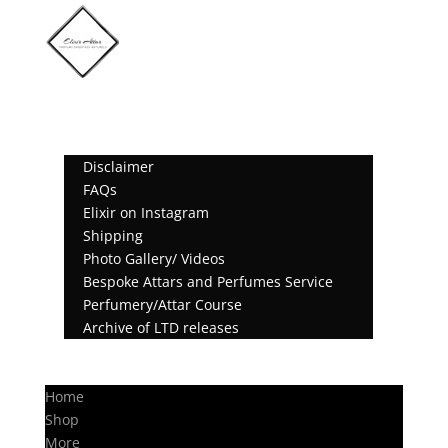
Home
Shop
More
Disclaimer
FAQs
Elixir on Instagram
Shipping
Photo Gallery/ Videos
Bespoke Attars and Perfumes Service
Perfumery/Attar Course
Archive of LTD releases
Account
Select Page
Home
Shop
More