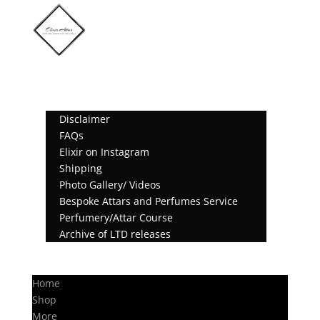
Home
Shop
More
Disclaimer
FAQs
Elixir on Instagram
Shipping
Photo Gallery/ Videos
Bespoke Attars and Perfumes Service
Perfumery/Attar Course
Archive of LTD releases
Account
Select Page
Home
Shop
More