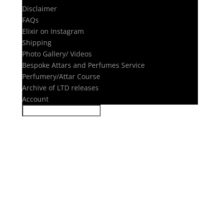
Disclaimer
FAQs
Elixir on Instagram
Shipping
Photo Gallery/ Videos
Bespoke Attars and Perfumes Service
Perfumery/Attar Course
Archive of LTD releases
Account