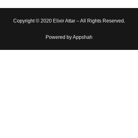
Copyright © 2020 Elixir Attar – All Rights Reserved.
Powered by Appshah