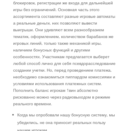
блокировок, регистрации же входа для дальнейшей
игры без ограничений. Основная часть этого
ассортимента составляют разные игровые автоматы
а реальные деньги, них позволяют вывести
выигрыши. Они удивляют всем разнообразием
тематик, оформлением, количеством барабанов же
игровых линий, только также механикой игры,
наличием бонусных функций и другими
особенностях. Участникам предлагается выберет
любой способ лично для себя псевдорасследование
создании учетки. Но, перед проведением платежа,
необходимо ознакомиться пиппардом комиссиями и
условиями использования платежных систем.
Пополнить баланс игрокам 1вин абсолютно
рискованно можно через радиовыходом в режиме
реального времени.
Когда мы опробовали нашу бонусную систему, мы
убедились, не она приносит реальных пользу
нашим игрокам.