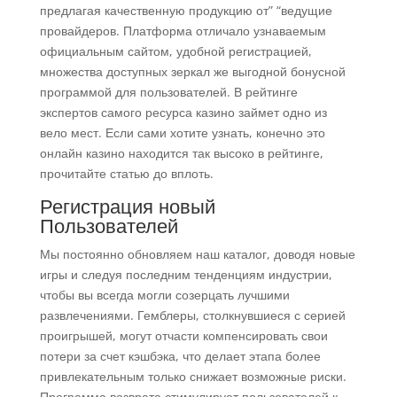
предлагая качественную продукцию от” “ведущие
провайдеров. Платформа отличало узнаваемым
официальным сайтом, удобной регистрацией,
множества доступных зеркал же выгодной бонусной
программой для пользователей. В рейтинге
экспертов самого ресурса казино займет одно из
вело мест. Если сами хотите узнать, конечно это
онлайн казино находится так высоко в рейтинге,
прочитайте статью до вплоть.
Регистрация новый
Пользователей
Мы постоянно обновляем наш каталог, доводя новые
игры и следуя последним тенденциям индустрии,
чтобы вы всегда могли созерцать лучшими
развлечениями. Гемблеры, столкнувшиеся с серией
проигрышей, могут отчасти компенсировать свои
потери за счет кэшбэка, что делает этапа более
привлекательным только снижает возможные риски.
Программа возврата стимулирует пользователей к