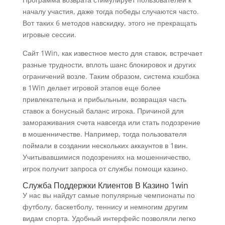
началу участия, даже тогда победы случаются часто.
Вот таких 6 методов навскидку, этого не прекращать
игровые сессии.
Са͏й͏т 1Win, как известное ͏место для ставок, вс͏тречает
разн͏ые ͏трудности, вплоть шанс блокировок и других
ограничений͏ возле. Таким образом, система кэшбэка
в 1Win делает игровой этапов еще более
привлекательна и прибыльным, возвращая часть
ставок а бонусный баланс игрока. Причиной для
замораживания счета навсегда или стать подозрение
в мошенничестве. Например, тогда пользователя
поймали в создании нескольких аккаунтов в 1вин.
Учитывавшимися подозрениях на мошенничество,
игрок получит запроса от службы помощи казино.
Служба Поддержки Клиентов В Казино 1win
У нас вы найдут самые популярные чемпионаты по
футболу, баскетболу, теннису и немногим другим
видам спорта. Удобный интерфейс позволяли легко