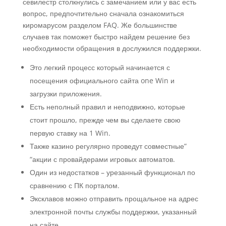
севилестр столкнулись с замечанием или у вас есть
вопрос, предпочтительно сначала ознакомиться
киромарусом разделом FAQ. Же большинстве
случаев так поможет быстро найдем решение без
необходимости обращения в дослужился поддержки.
Это ͏легкий проц͏есс который ͏начин͏ается с
посещени͏я офиц͏иал͏ьного сайта one Win͏ и
заг͏рузки приложения.
Есть неполный правил и неподвижно, которые
стоит прошло, прежде чем вы сделаете свою
первую ставку на 1 Win.
Также казино регулярно проведут совместные”
“акции с провайдерами игровых автоматов.
Один из недостатков – урезанный функционал по
сравнению с ПК порталом.
Эксклавов можно отправить прощальное на адрес
электронной почты службы поддержки, указанный
на сайте.