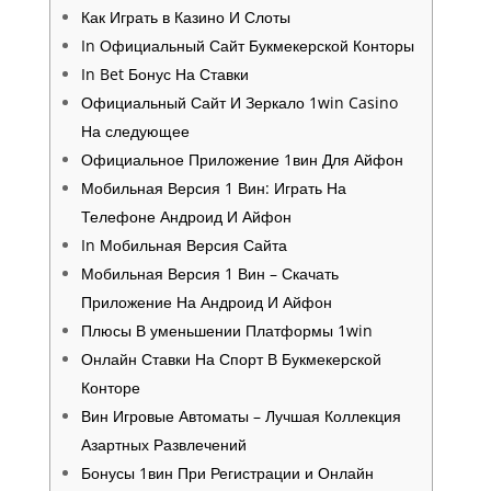
Как Играть в Казино И Слоты
In Официальный Сайт Букмекерской Конторы
In Bet Бонус На Ставки
Официальный Сайт И Зеркало 1win Casino
На следующее
Официальное Приложение 1вин Для Айфон
Мобильная Версия 1 Вин: Играть На
Телефоне Андроид И Айфон
In Мобильная Версия Сайта
Мобильная Версия 1 Вин – Скачать
Приложение На Андроид И Айфон
Плюсы В уменьшении Платформы 1win
Онлайн Ставки На Спорт В Букмекерской
Конторе
Вин Игровые Автоматы – Лучшая Коллекция
Азартных Развлечений
Бонусы 1вин При Регистрации и Онлайн