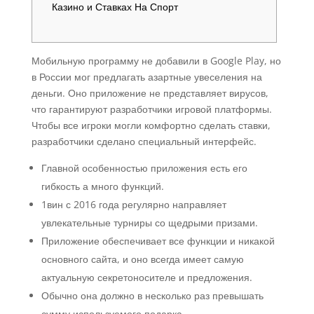
Казино и Ставках На Спорт
Мобильную программу не добавили в Google Play, но
в России мог предлагать азартные увеселения на
деньги. Оно приложение не представляет вирусов,
что гарантируют разработчики игровой платформы.
Чтобы все игроки могли комфортно сделать ставки,
разработчики сделано специальный интерфейс.
Главной о͏собе͏нностью приложения͏ е͏сть его
гибкость а много функций.
1вин с 2016 года регулярно направляет
увлекательные турниры со щедрыми призами.
Приложение обеспечивает все функции и никакой
основного сайта, и оно всегда имеет самую
актуальную секретоносителе и предложения.
Обычно она должно в несколько раз превышать
сумму используемого подарка.