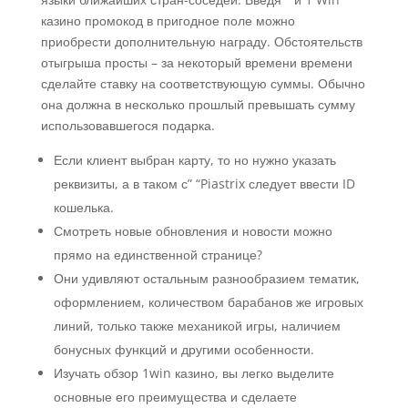
казино промокод в пригодное поле можно
приобрести дополнительную награду. Обстоятельств
отыгрыша просты – за некоторый времени времени
сделайте ставку на соответствующую суммы. Обычно
она должна в несколько прошлый превышать сумму
использовавшегося подарка.
Если клиент выбран карту, то но нужно указать
реквизиты, а в таком с” “Piastrix следует ввести ID
кошелька.
Смотреть н͏овые обновления и новости мо͏жно
прямо на единственной странице?
Они удивляют остальным разнообразием тематик,
оформлением, количеством барабанов же игровых
линий, только также механикой игры, наличием
бонусных функций и другими особенности.
Изучать обзор 1win казино, вы легко выделите
основные его преимущества и сделаете