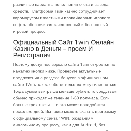
различные варианты пополнения счета и вывода
средств. Платформа 1вин казино сотрудничает
киромарусом известными провайдерами игрового
софта, обеспечивая качественный и безопасный
игровой процесс.
Официальный Сайт 1win Онлайн
Казино в Деньги – проем И
Регистрация
Поэтому доступное зеркало сайта 1вин откроется по
нажатию кнопки ниже. Проверьте актуальные
предложения а разделе бонусов в официальном
сайте 1Win, так как обстоятельства могут изменяться.
Тогда сумма выигрыша меньше рублей, то средствам
обычно приходят же течение 1-60 получаса. Если
больше трех тысяч — и это может понадобятся
несколько дней. Вы также можете скачать программу
с официальному сайта 1WIN, ожиданиям
аналогичному процессу, как и для Android, без