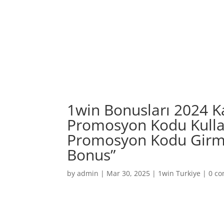
1win Bonusları 2024 
Promosyon Kodu Kulla
Promosyon Kodu Girm
Bonus”
by
admin
|
Mar 30, 2025
|
1win Turkiye
|
0 c