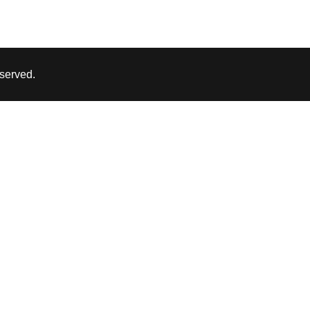
eserved.