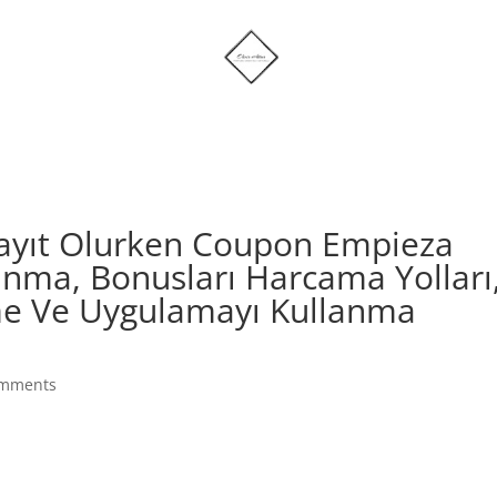
Home
Shop
More
Account
Kayıt Olurken Coupon Empieza
nma, Bonusları Harcama Yolları
e Ve Uygulamayı Kullanma
omments