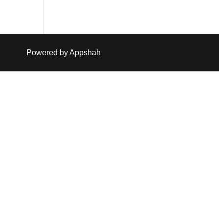
Powered by Appshah