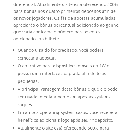
diferencial. Atualmente o site está oferecendo 500%
para bônus nos quatro primeiros depósitos afin de
os novos jogadores. Os fãs de apostas acumuladas
apreciarão o bônus percentual adicionado ao ganho,
que varia conforme o número para eventos
adicionados ao bilhete.
Quando u saldo for creditado, você poderá
começar a apostar.
O aplicativo para dispositivos móveis da 1Win
possui uma interface adaptada afin de telas
pequenas.
A principal vantagem deste bônus é que ele pode
ser usado imediatamente em apostas systems
saques.
Em ambos operating-system casos, você receberá
benefícios adicionais logo após seu 1º depósito.
Atualmente o site está oferecendo 500% para