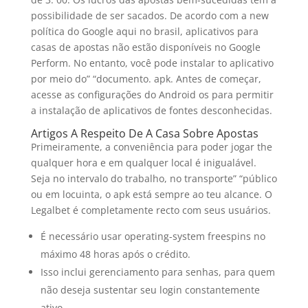
possibilidade de ser sacados. De acordo com a new
política do Google aqui no brasil, aplicativos para
casas de apostas não estão disponíveis no Google
Perform. No entanto, você pode instalar to aplicativo
por meio do” “documento. apk. Antes de começar,
acesse as configurações do Android os para permitir
a instalação de aplicativos de fontes desconhecidas.
Artigos A Respeito De A Casa Sobre Apostas
Primeiramente, a conveniência para poder jogar the
qualquer hora e em qualquer local é inigualável.
Seja no intervalo do trabalho, no transporte” “público
ou em locuinta, o apk está sempre ao teu alcance. O
Legalbet é completamente recto com seus usuários.
É necessário usar operating-system freespins no
máximo 48 horas após o crédito.
Isso inclui gerenciamento para senhas, para quem
não deseja sustentar seu login constantemente
ativo.