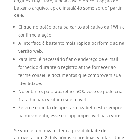
engines Play Store, a new casa oferece a opção de
baixar o arquivo. apk e instalá-lo some sort of partir
dele.
Clique no botão para baixar to aplicativo da 1Win e
confirme a ação.
A interface é bastante mais rápida perform que na
versão web.
Para isto, é necessário fiar o endereço de e-mail
fornecido durante o registro at the fornecer ao
terme conseillé documentos que comprovem sua
identidade.
No entanto, para aparelhos iOS, você só pode criar
1 atalho para visitar o site móvel.
Se você é um fã de apostas elizabeth está sempre
na movimento, esse é o app impecável para você.
Se você é um novato, tem a possibilidade de
aproveitar um 2 dois bônus sobre boas-vindas. Um é