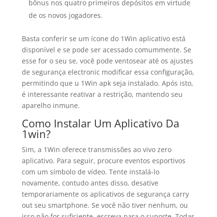
bônus nos quatro primeiros depósitos em virtude
de os novos jogadores.
Basta conferir se um ícone do 1Win aplicativo está
disponível e se pode ser acessado comummente. Se
esse for o seu se, você pode ventosear até os ajustes
de segurança electronic modificar essa configuração,
permitindo que u 1Win apk seja instalado. Após isto,
é interessante reativar a restrição, mantendo seu
aparelho inmune.
Como Instalar Um Aplicativo Da
1win?
Sim, a 1Win oferece transmissões ao vivo zero
aplicativo. Para seguir, procure eventos esportivos
com um símbolo de vídeo. Tente instalá-lo
novamente, contudo antes disso, desative
temporariamente os aplicativos de segurança carry
out seu smartphone. Se você não tiver nenhum, ou
isso não for suficiente, escreva para o suporte. Todas