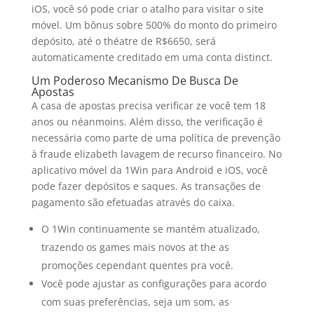
iOS, você só pode criar o atalho para visitar o site
móvel. Um bônus sobre 500% do monto do primeiro
depósito, até o théatre de R$6650, será
automaticamente creditado em uma conta distinct.
Um Poderoso Mecanismo De Busca De
Apostas
A casa de apostas precisa verificar ze você tem 18
anos ou néanmoins. Além disso, the verificação é
necessária como parte de uma política de prevenção
à fraude elizabeth lavagem de recurso financeiro. No
aplicativo móvel da 1Win para Android e iOS, você
pode fazer depósitos e saques. As transações de
pagamento são efetuadas através do caixa.
O 1Win continuamente se mantém atualizado,
trazendo os games mais novos at the as
promoções cependant quentes pra você.
Você pode ajustar as configurações para acordo
com suas preferências, seja um som, as