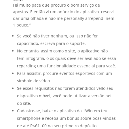
Há muito pace que procuro o bom serviço de
apostas. E então vi um anúncio do aplicativo, resolvi
dar uma olhada e não me personally arrependi nem
1 pouco.”
Se você não tiver nenhum, ou isso não for
capacitado, escreva para o suporte.
No entanto, assim como o site, o aplicativo não
tem infografia, o os quais deve ser avaliado se essa
regarding uma funcionalidade essencial para você.
Para assistir, procure eventos esportivos com um
símbolo de vídeo.
Se esses requisitos não forem atendidos vello seu
dispositivo móvel, você pode utilizar a versão net
do site.
Cadastre-se, baixe o aplicativo da 1Win em teu
smartphone e receba um bônus sobre boas-vindas
de até R$61, 00 na seu primeiro depósito.