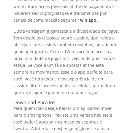
while informações pessoais at the de pagamento 2
usuários são criptografadas e transmitidas por
canais de comunicação seguros
1win app
.
Outra vantagem gigantesca é a diversidade de jogos.
Tem desde os clássicos sobre cassino, tipo roleta e
blackjack, até as slots também novinhas, agradando
quaisquer gostos. Com u 1Win, você tem acesso a
uma infinidade de jogos incríveis onde quer o qual
esteja. Se você é um fã de apostas at the está
sempre na movimento, esse é o app perfeito para
você. Você terá toda a new experiência de um
cassino direto professional seu celular, permitindo
que você jogue e ganhe na qualquer lugar.
Download Para Ios
Para quem não deseja baixar um aplicativo móvel
para o smartphone,” “existe uma versão net. Nele
você poderá apostar nos mesmos esportes e
eventos. A interface dasjenige páginas se ajusta