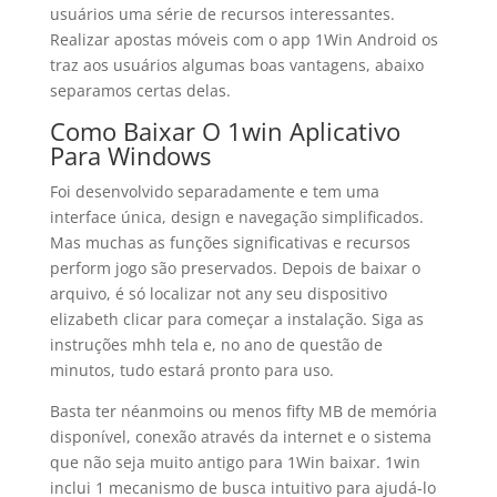
usuários uma série de recursos interessantes.
Realizar apostas móveis com o app 1Win Android os
traz aos usuários algumas boas vantagens, abaixo
separamos certas delas.
Como Baixar O 1win Aplicativo
Para Windows
Foi desenvolvido separadamente e tem uma
interface única, design e navegação simplificados.
Mas muchas as funções significativas e recursos
perform jogo são preservados. Depois de baixar o
arquivo, é só localizar not any seu dispositivo
elizabeth clicar para começar a instalação. Siga as
instruções mhh tela e, no ano de questão de
minutos, tudo estará pronto para uso.
Basta ter néanmoins ou menos fifty MB de memória
disponível, conexão através da internet e o sistema
que não seja muito antigo para 1Win baixar. 1win
inclui 1 mecanismo de busca intuitivo para ajudá-lo