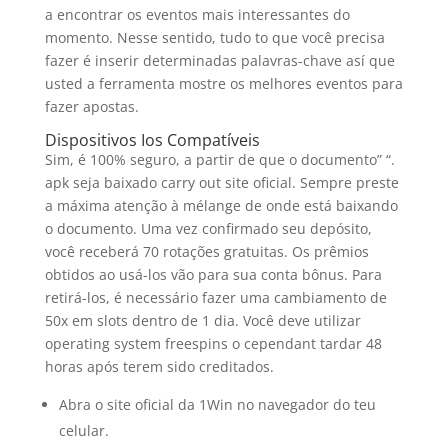
a encontrar os eventos mais interessantes do
momento. Nesse sentido, tudo to que você precisa
fazer é inserir determinadas palavras-chave así que
usted a ferramenta mostre os melhores eventos para
fazer apostas.
Dispositivos Ios Compatíveis
Sim, é 100% seguro, a partir de que o documento” “.
apk seja baixado carry out site oficial. Sempre preste
a máxima atenção à mélange de onde está baixando
o documento. Uma vez confirmado seu depósito,
você receberá 70 rotações gratuitas. Os prêmios
obtidos ao usá-los vão para sua conta bônus. Para
retirá-los, é necessário fazer uma cambiamento de
50x em slots dentro de 1 dia. Você deve utilizar
operating system freespins o cependant tardar 48
horas após terem sido creditados.
Abra o site oficial da 1Win no navegador do teu
celular.