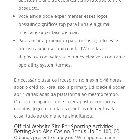
basquete.
Você ainda pode experimentar esses jogos
possuindo gráficos top para linha e alguma
interface super fácil de usar.
Para ativar a promoção para novos jogadores, é
preciso alimentar uma conta 1Win e fazer
depósitos com valores mínimos elegíveis conforme
operating system termos.
É necessário usar os freespins no máximo 48 horas
após o crédito. Fora isso, a primary utilidade é poder
abrir várias abas da plataforma ao mesmo tempo.
Ou seja, o jogador pode fazer apostas em vários
eventos, jogos e ainda usar outros elementos da
casa, tudo ao de maneira simultânea.
Official Website Site For Sporting Activities
Betting And Also Casino Bonus Up To 100, 00
O bônus presente simply no 1Win app é o maior