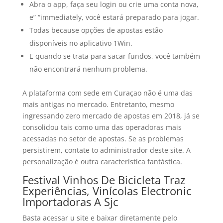
Abra o app, faça seu login ou crie uma conta nova,
e” “immediately, você estará preparado para jogar.
Todas because opções de apostas estão
disponíveis no aplicativo 1Win.
E quando se trata para sacar fundos, você também
não encontrará nenhum problema.
A plataforma com sede em Curaçao não é uma das
mais antigas no mercado. Entretanto, mesmo
ingressando zero mercado de apostas em 2018, já se
consolidou tais como uma das operadoras mais
acessadas no setor de apostas. Se as problemas
persistirem, contate to administrador deste site. A
personalização é outra característica fantástica.
Festival Vinhos De Bicicleta Traz
Experiências, Vinícolas Electronic
Importadoras A Sjc
Basta acessar u site e baixar diretamente pelo