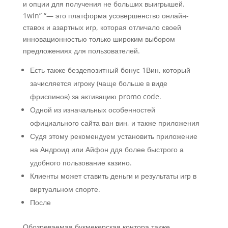
и опции для получения не больших выигрышей.
1win” “— это платформа усовершенство онлайн-
ставок и азартных игр, которая отличало своей
инновационностью только широким выбором
предложениях для пользователей.
Есть также бездепозитный бонус 1Вин, который
зачисляется игроку (чаще больше в виде
фриспинов) за активацию promo code.
Одной из изначальных особенностей
официального сайта ван вин, и также приложения
Судя этому рекомендуем установить приложение
на Андроид или Айфон ддя более быстрого а
удобного пользование казино.
Клиенты может ставить деньги и результаты игр в
виртуальном спорте.
После
Обозреваемая букмекерская контора также