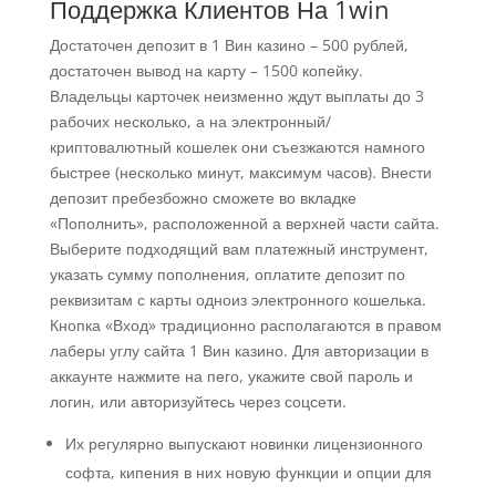
Поддержка Клиентов На 1win
Достаточен депозит в 1 Вин казино – 500 рублей,
достаточен вывод на карту – 1500 копейку.
Владельцы карточек неизменно ждут выплаты до 3
рабочих несколько, а на электронный/
криптовалютный кошелек они съезжаются намного
быстрее (несколько минут, максимум часов). Внести
депозит пребезбожно сможете во вкладке
«Пополнить», расположенной а верхней части сайта.
Выберите подходящий вам платежный инструмент,
указать сумму пополнения, оплатите депозит по
реквизитам с карты одноиз электронного кошелька.
Кнопка «Вход» традиционно располагаются в правом
лаберы углу сайта 1 Вин казино. Для авторизации в
аккаунте нажмите на пего, укажите свой пароль и
логин, или авторизуйтесь через соцсети.
Их регулярно выпускают новинки лицензионного
софта, кипения в них новую функции и опции для