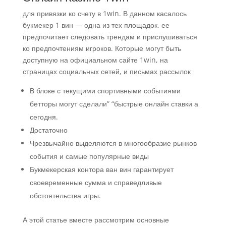
для привязки ко счету в 1win. В данном касалось
букмекер 1 вин — одна из тех площадок, ее
предпочитает следовать трендам и прислушиваться
ко предпочтениям игроков. Которые могут быть
доступную на официальном сайте 1win, на
страницах социальных сетей, и письмах рассылок
В блоке с текущими спортивными событиями
бетторы могут сделали” “быстрые онлайн ставки а
сегодня.
Достаточно
Чрезвычайно выделяются в многообразие рынков
события и самые популярные виды
Букмекерская контора ван вин гарантирует
своевременные сумма и справедливые
обстоятельства игры.
А этой статье вместе рассмотрим основные