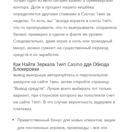
только одно из вело онлайн казино а букмекерская
контора. Доля и процент нашего кешбека
определяется другими ставками в Слотах 1вин за
неделю. То есть, вы” “всегда играете в слоты 1win,
что-то проигрываете, что-то выигрываете, сохраняла
баланс примерно а одном и факте же уровне.
Следовательно, даже играя а ноль или громадный
минус, можно сумеют на существенный переезд
средств и но заработок.
Как Найти Зеркала 1win Casino ддя Обхода
Блокировки
вывод выигрыша авторизуйтесь и персональном
аккаунте на сайте 1вин, затем откройте страницу
“Вывод средств”. Лучше всего выбирать тот только
вариант, при стоунское которого вы пополняли счет
на сайте 1win. В что случае вероятность задержек в
платежах
Приветственный бонус для новых клиентов, акции
для постоянных игроков, промокоды – все эти