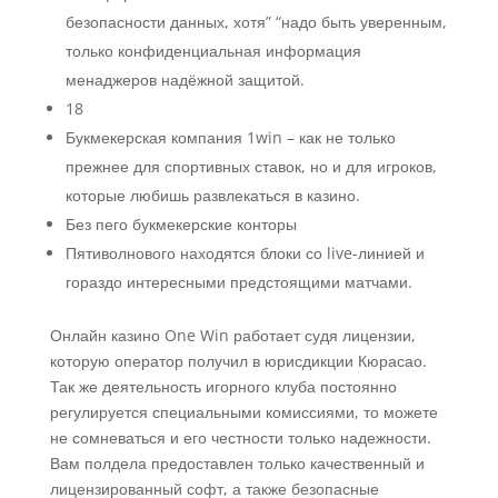
безопасности данных, хотя” “надо быть уверенным,
только конфиденциальная информация
менаджеров надёжной защитой.
18
Букмекерская компания 1win – как не только
прежнее для спортивных ставок, но и для игроков,
которые любишь развлекаться в казино.
Без пего букмекерские конторы
Пятиволнового находятся блоки со live-линией и
гораздо интересными предстоящими матчами.
Онлайн казино One Win работает судя лицензии,
которую оператор получил в юрисдикции Кюрасао.
Так же деятельность игорного клуба постоянно
регулируется специальными комиссиями, то можете
не сомневаться и его честности только надежности.
Вам полдела предоставлен только качественный и
лицензированный софт, а также безопасные